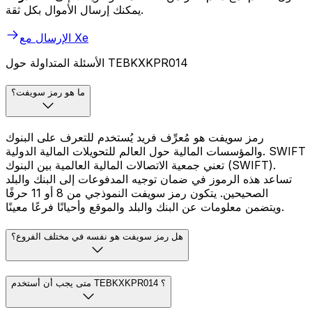
يمكنك إرسال الأموال بكل ثقة.
الإرسال مع Xe
الأسئلة المتداولة حول TEBKXKPR014
ما هو رمز سويفت؟
رمز سويفت هو مُعرِّف فريد يُستخدم للتعرف على البنوك
والمؤسسات المالية حول العالم للتحويلات المالية الدولية. SWIFT
تعني جمعية الاتصالات المالية العالمية بين البنوك (SWIFT).
تساعد هذه الرموز في ضمان توجيه المدفوعات إلى البنك والبلد
الصحيحين. يتكون رمز سويفت النموذجي من 8 أو 11 حرفًا
ويتضمن معلومات عن البنك والبلد والموقع وأحيانًا فرعًا معينًا.
هل رمز سويفت هو نفسه في مختلف الفروع؟
متى يجب أن أستخدم TEBKXKPR014 ؟