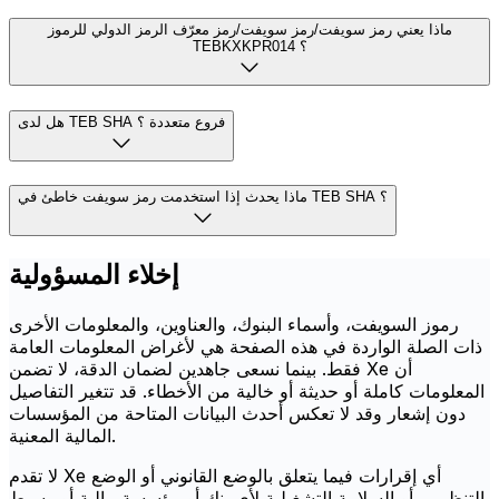
ماذا يعني رمز سويفت/رمز سويفت/رمز معرّف الرمز الدولي للرموز
TEBKXKPR014 ؟
هل لدى TEB SHA فروع متعددة ؟
ماذا يحدث إذا استخدمت رمز سويفت خاطئ في TEB SHA ؟
إخلاء المسؤولية
رموز السويفت، وأسماء البنوك، والعناوين، والمعلومات الأخرى
ذات الصلة الواردة في هذه الصفحة هي لأغراض المعلومات العامة
فقط. بينما نسعى جاهدين لضمان الدقة، لا تضمن Xe أن
المعلومات كاملة أو حديثة أو خالية من الأخطاء. قد تتغير التفاصيل
دون إشعار وقد لا تعكس أحدث البيانات المتاحة من المؤسسات
المالية المعنية.
لا تقدم Xe أي إقرارات فيما يتعلق بالوضع القانوني أو الوضع
التنظيمي أو السلامة التشغيلية لأي بنك أو مؤسسة مالية أو وسيط