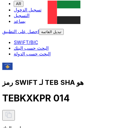
AR
تسجيل الدخول
التسجيل
يساعد
احصل على التطبيق
تبديل القائمة
SWIFT/BIC
البحث حسب البنك
البحث حسب الدولة
رمز SWIFT لـ TEB SHA هو
TEBKXKPR 014
اسم البنك