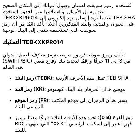
تُستخدم رموز سويفت لضمان وصول أموالك إلى المكان الصحيح
عند إرسال الأموال أو استلامها عبر الحدود. استخدم
TEBKXKPR014 عندما تريد إرسال بريد إلكتروني إلى TEB SHA
على العنوان والمدينة والبلد المذكورين أعلاه. تأكد دائمًا من أن رمز
سويفت الذي تستخدمه ينتمي إلى البنك الوجهة.
التفكيك TEBKXKPR014
تتألف رموز سويفت/رموز سويفت/رمز معرّف العميل الدولي
(SWIFT/BIC) من 8 إلى 11 حرفًا ورقمًا لتحديد بنك وفرع معين
في العالم.
تمثل هذه الأحرف الأربعة TEB SHA
رمز البنك (TEBK):
يوضح هذان الحرفان بلد البنك كوسوفو.
رمز البلد (XK):
يشير هذان الرمزان إلى موقع المكتب
رمز الموقع (PR):
الرئيسي للبنك.
رمز الفرع (014):
تحدد هذه الأرقام الثلاثة فرعًا معينًا. رموز
BIC التي تنتهي بـ "XXX"، فهي تشير إلى المكتب الرئيسي
للبنك.