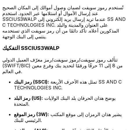
تُستخدم رموز سويفت لضمان وصول أموالك إلى المكان الصحيح
عند إرسال الأموال أو استلامها عبر الحدود. استخدم
SSCIUS3WALP عندما تريد إرسال بريد إلكتروني إلى SS AND
C TECHNOLOGIES INC. على العنوان والمدينة والبلد
المذكورين أعلاه. تأكد دائمًا من أن رمز سويفت الذي تستخدمه
ينتمي إلى البنك الوجهة.
التفكيك SSCIUS3WALP
تتألف رموز سويفت/رموز سويفت/رمز معرّف العميل الدولي
(SWIFT/BIC) من 8 إلى 11 حرفًا ورقمًا لتحديد بنك وفرع معين
في العالم.
تمثل هذه الأحرف الأربعة SS AND C
رمز البنك (SSCI):
TECHNOLOGIES INC.
يوضح هذان الحرفان بلد البنك الولايات
رمز البلد (US):
المتحدة.
يشير هذان الرمزان إلى موقع المكتب
رمز الموقع (3W):
الرئيسي للبنك.