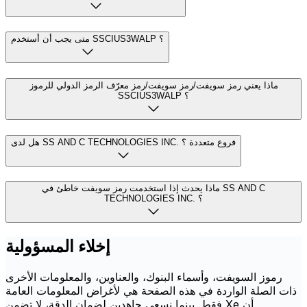
متى يجب أن أستخدم SSCIUS3WALP ؟
ماذا يعني رمز سويفت/رمز سويفت/رمز معرّف الرمز الدولي للرموز
SSCIUS3WALP ؟
هل لدى SS AND C TECHNOLOGIES INC. فروع متعددة ؟
ماذا يحدث إذا استخدمت رمز سويفت خاطئ في SS AND C
TECHNOLOGIES INC. ؟
إخلاء المسؤولية
رموز السويفت، وأسماء البنوك، والعناوين، والمعلومات الأخرى
ذات الصلة الواردة في هذه الصفحة هي لأغراض المعلومات العامة
فقط. بينما نسعى جاهدين لضمان الدقة، لا تضمن Xe أن