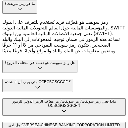
ما هو رمز سويفت؟
رمز سويفت هو مُعرِّف فريد يُستخدم للتعرف على البنوك
والمؤسسات المالية حول العالم للتحويلات المالية الدولية. SWIFT
تعني جمعية الاتصالات المالية العالمية بين البنوك (SWIFT).
تساعد هذه الرموز في ضمان توجيه المدفوعات إلى البنك والبلد
الصحيحين. يتكون رمز سويفت النموذجي من 8 أو 11 حرفًا
ويتضمن معلومات عن البنك والبلد والموقع وأحيانًا فرعًا معينًا.
هل رمز سويفت هو نفسه في مختلف الفروع؟
متى يجب أن أستخدم OCBCSGSGGCF ؟
ماذا يعني رمز سويفت/رمز سويفت/رمز معرّف الرمز الدولي للرموز
OCBCSGSGGCF ؟
هل لدى OVERSEA-CHINESE BANKING CORPORATION LIMITED