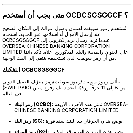
متى يجب أن أستخدم OCBCSGSGGCF ؟
تُستخدم رموز سويفت لضمان وصول أموالك إلى المكان الصحيح
عند إرسال الأموال أو استلامها عبر الحدود. استخدم
OCBCSGSGGCF عندما تريد إرسال بريد إلكتروني إلى
OVERSEA-CHINESE BANKING CORPORATION
LIMITED على العنوان والمدينة والبلد المذكورين أعلاه. تأكد دائمًا
من أن رمز سويفت الذي تستخدمه ينتمي إلى البنك الوجهة.
التفكيك OCBCSGSGGCF
تتألف رموز سويفت/رموز سويفت/رمز معرّف العميل الدولي
(SWIFT/BIC) من 8 إلى 11 حرفًا ورقمًا لتحديد بنك وفرع معين
في العالم.
تمثل هذه الأحرف الأربعة OVERSEA-
رمز البنك (OCBC):
CHINESE BANKING CORPORATION LIMITED
يوضح هذان الحرفان بلد البنك سنغافورة.
رمز البلد (SG):
يشير هذان الرمزان إلى موقع المكتب
رمز الموقع (SG):