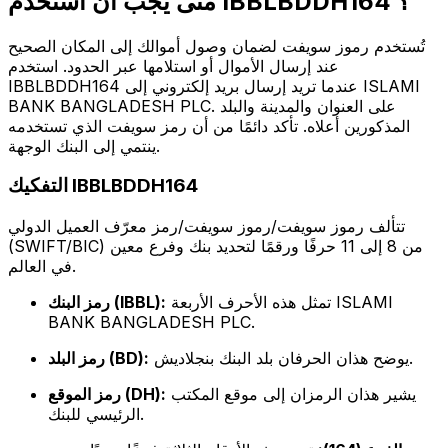
متى يجب أن أستخدم IBBLBDDH164 ؟
تُستخدم رموز سويفت لضمان وصول أموالك إلى المكان الصحيح
عند إرسال الأموال أو استلامها عبر الحدود. استخدم
IBBLBDDH164 عندما تريد إرسال بريد إلكتروني إلى ISLAMI
BANK BANGLADESH PLC. على العنوان والمدينة والبلد
المذكورين أعلاه. تأكد دائمًا من أن رمز سويفت الذي تستخدمه
ينتمي إلى البنك الوجهة.
التفكيك IBBLBDDH164
تتألف رموز سويفت/رموز سويفت/رمز معرّف العميل الدولي
(SWIFT/BIC) من 8 إلى 11 حرفًا ورقمًا لتحديد بنك وفرع معين
في العالم.
تمثل هذه الأحرف الأربعة ISLAMI
رمز البنك (IBBL):
BANK BANGLADESH PLC.
يوضح هذان الحرفان بلد البنك بنجلاديش.
رمز البلد (BD):
يشير هذان الرمزان إلى موقع المكتب
رمز الموقع (DH):
الرئيسي للبنك.