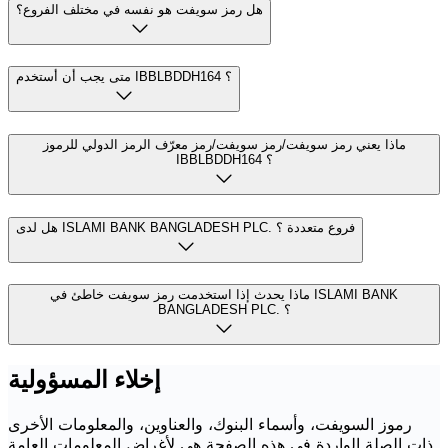
هل رمز سويفت هو نفسه في مختلف الفروع؟
متى يجب أن أستخدم IBBLBDDH164 ؟
ماذا يعني رمز سويفت/رمز سويفت/رمز معرّف الرمز الدولي للرموز
IBBLBDDH164 ؟
هل لدى ISLAMI BANK BANGLADESH PLC. فروع متعددة ؟
ماذا يحدث إذا استخدمت رمز سويفت خاطئ في ISLAMI BANK
BANGLADESH PLC. ؟
إخلاء المسؤولية
رموز السويفت، وأسماء البنوك، والعناوين، والمعلومات الأخرى
ذات الصلة الواردة في هذه الصفحة هي لأغراض المعلومات العامة