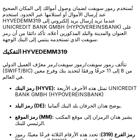
تُستخدم رموز سويفت لضمان وصول أموالك إلى المكان الصحيح
عند إرسال الأموال أو استلامها عبر الحدود. استخدم
HYVEDEMM319 عندما تريد إرسال بريد إلكتروني إلى
UNICREDIT BANK GMBH (HYPOVEREINSBANK) على
العنوان والمدينة والبلد المذكورين أعلاه. تأكد دائمًا من أن رمز
سويفت الذي تستخدمه ينتمي إلى البنك الوجهة.
التفكيك HYVEDEMM319
تتألف رموز سويفت/رموز سويفت/رمز معرّف العميل الدولي
(SWIFT/BIC) من 8 إلى 11 حرفًا ورقمًا لتحديد بنك وفرع معين
في العالم.
تمثل هذه الأحرف الأربعة UNICREDIT
رمز البنك (HYVE):
BANK GMBH (HYPOVEREINSBANK)
يوضح هذان الحرفان بلد البنك ألمانيا.
رمز البلد (DE):
يشير هذان الرمزان إلى موقع المكتب
رمز الموقع (MM):
الرئيسي للبنك.
رمز الفرع (319):
تحدد هذه الأرقام الثلاثة فرعًا معينًا. رموز