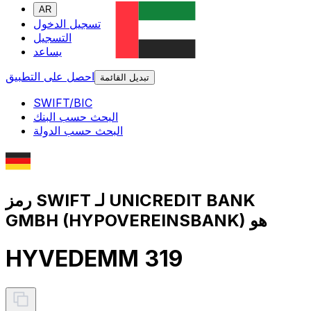
AR
تسجيل الدخول
التسجيل
يساعد
احصل على التطبيق
تبديل القائمة
SWIFT/BIC
البحث حسب البنك
البحث حسب الدولة
رمز SWIFT لـ UNICREDIT BANK
GMBH (HYPOVEREINSBANK) هو
HYVEDEMM 319