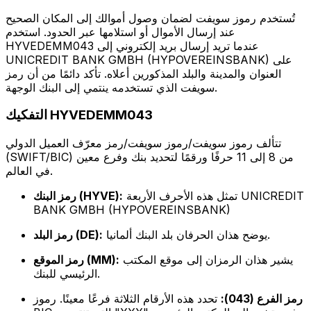
تُستخدم رموز سويفت لضمان وصول أموالك إلى المكان الصحيح
عند إرسال الأموال أو استلامها عبر الحدود. استخدم
HYVEDEMM043 عندما تريد إرسال بريد إلكتروني إلى
UNICREDIT BANK GMBH (HYPOVEREINSBANK) على
العنوان والمدينة والبلد المذكورين أعلاه. تأكد دائمًا من أن رمز
سويفت الذي تستخدمه ينتمي إلى البنك الوجهة.
التفكيك HYVEDEMM043
تتألف رموز سويفت/رموز سويفت/رمز معرّف العميل الدولي
(SWIFT/BIC) من 8 إلى 11 حرفًا ورقمًا لتحديد بنك وفرع معين
في العالم.
تمثل هذه الأحرف الأربعة UNICREDIT
رمز البنك (HYVE):
BANK GMBH (HYPOVEREINSBANK)
يوضح هذان الحرفان بلد البنك ألمانيا.
رمز البلد (DE):
يشير هذان الرمزان إلى موقع المكتب
رمز الموقع (MM):
الرئيسي للبنك.
رمز الفرع (043):
تحدد هذه الأرقام الثلاثة فرعًا معينًا. رموز