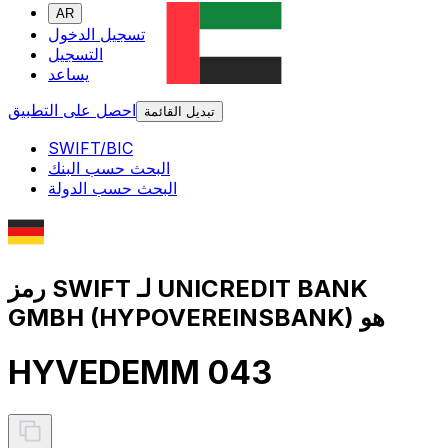
AR
تسجيل الدخول
التسجيل
يساعد
احصل على التطبيق
تبديل القائمة
SWIFT/BIC
البحث حسب البنك
البحث حسب الدولة
رمز SWIFT لـ UNICREDIT BANK
GMBH (HYPOVEREINSBANK) هو
HYVEDEMM 043