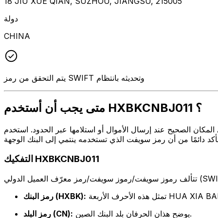
18 JIU XUE QIAN, SUZHOU, JIANGSU, 215005
دولة
CHINA
يتم التحقق من رمز SWIFT وتحديثه بانتظام
متى يجب أن أستخدم HXBKCNBJ011 ؟
أو استلامها عبر الحدود. استخدم HXBKCNBJ011 عندما تريد إرسال بريد إلكتروني إلى HUA XIA BANK على العنوان
التفكيك HXBKCNBJ011
ه الأحرف الأربعة HUA XIA BANK
رمز البنك (HXBK):
يوضح هذان الحرفان بلد البنك الصين.
رمز البلد (CN):