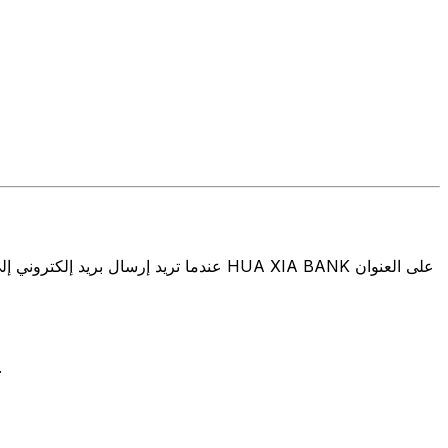
تتألف رموز سويفت/رموز سويفت/رمز معرّف العميل الدولي (IFT/BIC