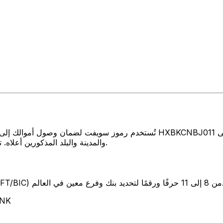
تُستخدم رموز سويفت لضمان وصول أموالك إلى المكان الصحيح عند إرسال الأموال 
والمدينة والبلد المذكورين أعلاه. تأكد دائمًا من أن رمز سويفت الذي تستخدمه ينتمي إلى البنك الوجهة.
SW) من 8 إلى 11 حرفًا ورقمًا لتحديد بنك وفرع معين في العالم.
تمثل هذ