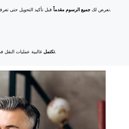
قبل تأكيد التحويل حتى تعرف بالضبط ما ستدفعه. تعني رسومنا المنخفضة المزيد من التوفير لك.
نعرض لك
جميع الرسوم مقدماً
غالبية عمليات النقل في اليوم نفسه. نحن ندرك أن التوقيت مهم عندما يتعلق الأمر بأموالك.
تكتمل