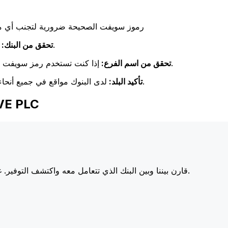
رموز سويفت الصحيحة ضرورية لتجنب أي مشا
تحقق مرة أخرى من تطابق اسم البنك مع اسم البنك المستلم.
تحقق من البنك:
إذا كنت تستخدم رمز سويفت خاص بفرع معين، فتأكد من أن هذا الفرع يطابق فرع المستلم.
تحقق من اسم الفرع:
لدى البنوك مواقع في جميع أنحاء العالم. تحقق من أن رمز سويفت يتوافق مع بلد البنك الوجهة.
تأكيد البلد:
اختر Xe عند إرسا
أسعارنا على البنوك الكبرى، مما يزيد من قيمة تحويلك.
قارن بيننا وبين البنك الذي تتعامل معه واكتشف التوفير. غا