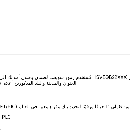
تُستخدم رموز سويفت لضمان وصول أموالك إلى المكان الصحيح عند إرسال الأمو
العنوان والمدينة والبلد المذكورين أعلاه. تأكد دائمًا من أن رمز سويفت الذي تستخدمه ينتمي إلى البنك الوجهة.
SW) من 8 إلى 11 حرفًا ورقمًا لتحديد بنك وفرع معين في العالم.
تمثل هذه ا
يوضح هذان الحرفان بلد البنك المملكة المتحدة.