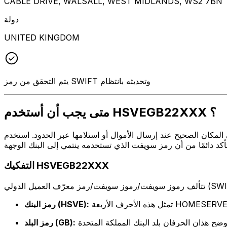
CABLE DRIVE, WALSALL, WEST MIDLANDS, WS2 7BN
دولة
UNITED KINGDOM
يتم التحقق من رمز SWIFT وتحديثه بانتظام
متى يجب أن أستخدم HSVEGB22XXX ؟
ال أو استلامها عبر الحدود. استخدم HSVEGB22XXX عندما تريد إرسال بريد إلكتروني إلى HOMESERVE PLC على
التفكيك HSVEGB22XXX
لأحرف الأربعة HOMESERVE PLC
رمز البنك (HSVE):
رمز البلد (GB):