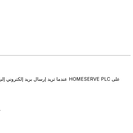
تتألف رموز سويفت/رموز سويفت/رمز معرّف العميل الدولي (IFT/BIC