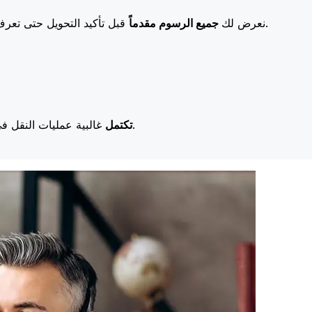
قبل تأكيد التحويل حتى تعرف بالضبط ما ستدفعه. تعني رسومنا المنخفضة المزيد من التوفير لك.
نعرض لك
جميع الرسوم مقدماً
غالبية عمليات النقل في اليوم نفسه. نحن ندرك أن التوقيت مهم عندما يتعلق الأمر بأموالك.
تكتمل