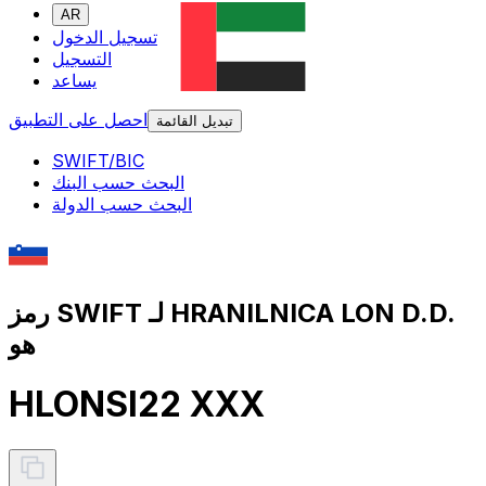
AR
تسجيل الدخول
التسجيل
يساعد
احصل على التطبيق
تبديل القائمة
SWIFT/BIC
البحث حسب البنك
البحث حسب الدولة
رمز SWIFT لـ HRANILNICA LON D.D.
هو
HLONSI22 XXX