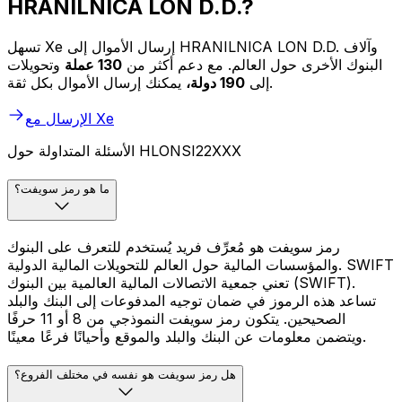
HRANILNICA LON D.D.?
تسهل Xe إرسال الأموال إلى HRANILNICA LON D.D. وآلاف
البنوك الأخرى حول العالم. مع دعم أكثر من
130 عملة
وتحويلات
يمكنك إرسال الأموال بكل ثقة.
إلى
190 دولة،
الإرسال مع Xe
الأسئلة المتداولة حول HLONSI22XXX
ما هو رمز سويفت؟
رمز سويفت هو مُعرِّف فريد يُستخدم للتعرف على البنوك
والمؤسسات المالية حول العالم للتحويلات المالية الدولية. SWIFT
تعني جمعية الاتصالات المالية العالمية بين البنوك (SWIFT).
تساعد هذه الرموز في ضمان توجيه المدفوعات إلى البنك والبلد
الصحيحين. يتكون رمز سويفت النموذجي من 8 أو 11 حرفًا
ويتضمن معلومات عن البنك والبلد والموقع وأحيانًا فرعًا معينًا.
هل رمز سويفت هو نفسه في مختلف الفروع؟