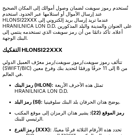
تُستخدم رموز سويفت لضمان وصول أموالك إلى المكان الصحيح
عند إرسال الأموال أو استلامها عبر الحدود. استخدم
HLONSI22XXX عندما تريد إرسال بريد إلكتروني إلى
HRANILNICA LON D.D. على العنوان والمدينة والبلد المذكورين
أعلاه. تأكد دائمًا من أن رمز سويفت الذي تستخدمه ينتمي إلى
البنك الوجهة.
التفكيك HLONSI22XXX
تتألف رموز سويفت/رموز سويفت/رمز معرّف العميل الدولي
(SWIFT/BIC) من 8 إلى 11 حرفًا ورقمًا لتحديد بنك وفرع معين
في العالم.
تمثل هذه الأحرف الأربعة
رمز البنك (HLON):
HRANILNICA LON D.D.
يوضح هذان الحرفان بلد البنك سلوفينيا.
رمز البلد (SI):
رمز الموقع (22):
يشير هذان الرمزان إلى موقع المكتب
الرئيسي للبنك.
تحدد هذه الأرقام الثلاثة فرعًا معينًا.
رمز الفرع (XXX):