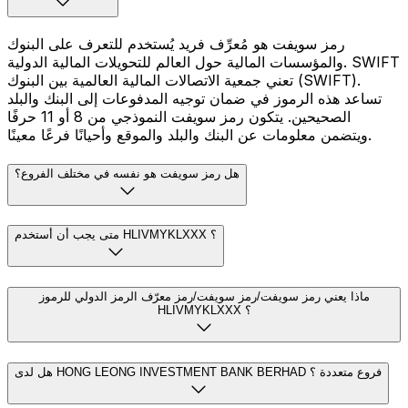
رمز سويفت هو مُعرِّف فريد يُستخدم للتعرف على البنوك
والمؤسسات المالية حول العالم للتحويلات المالية الدولية. SWIFT
تعني جمعية الاتصالات المالية العالمية بين البنوك (SWIFT).
تساعد هذه الرموز في ضمان توجيه المدفوعات إلى البنك والبلد
الصحيحين. يتكون رمز سويفت النموذجي من 8 أو 11 حرفًا
ويتضمن معلومات عن البنك والبلد والموقع وأحيانًا فرعًا معينًا.
هل رمز سويفت هو نفسه في مختلف الفروع؟
متى يجب أن أستخدم HLIVMYKLXXX ؟
ماذا يعني رمز سويفت/رمز سويفت/رمز معرّف الرمز الدولي للرموز
HLIVMYKLXXX ؟
هل لدى HONG LEONG INVESTMENT BANK BERHAD فروع متعددة ؟