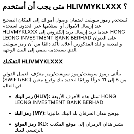
متى يجب أن أستخدم HLIVMYKLXXX ؟
تُستخدم رموز سويفت لضمان وصول أموالك إلى المكان الصحيح
عند إرسال الأموال أو استلامها عبر الحدود. استخدم
HLIVMYKLXXX عندما تريد إرسال بريد إلكتروني إلى HONG
LEONG INVESTMENT BANK BERHAD على العنوان
والمدينة والبلد المذكورين أعلاه. تأكد دائمًا من أن رمز سويفت
الذي تستخدمه ينتمي إلى البنك الوجهة.
التفكيك HLIVMYKLXXX
تتألف رموز سويفت/رموز سويفت/رمز معرّف العميل الدولي
(SWIFT/BIC) من 8 إلى 11 حرفًا ورقمًا لتحديد بنك وفرع معين
في العالم.
تمثل هذه الأحرف الأربعة HONG
رمز البنك (HLIV):
LEONG INVESTMENT BANK BERHAD
يوضح هذان الحرفان بلد البنك ماليزيا.
رمز البلد (MY):
يشير هذان الرمزان إلى موقع المكتب
رمز الموقع (KL):
الرئيسي للبنك.