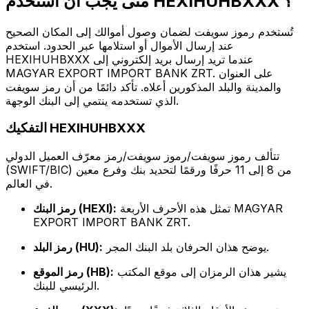
متى يجب أن أستخدم HEXIHUHBXXX ؟
تُستخدم رموز سويفت لضمان وصول أموالك إلى المكان الصحيح
عند إرسال الأموال أو استلامها عبر الحدود. استخدم
HEXIHUHBXXX عندما تريد إرسال بريد إلكتروني إلى
MAGYAR EXPORT IMPORT BANK ZRT. على العنوان
والمدينة والبلد المذكورين أعلاه. تأكد دائمًا من أن رمز سويفت
الذي تستخدمه ينتمي إلى البنك الوجهة.
التفكيك HEXIHUHBXXX
تتألف رموز سويفت/رموز سويفت/رمز معرّف العميل الدولي
(SWIFT/BIC) من 8 إلى 11 حرفًا ورقمًا لتحديد بنك وفرع معين
في العالم.
تمثل هذه الأحرف الأربعة MAGYAR
رمز البنك (HEXI):
EXPORT IMPORT BANK ZRT.
يوضح هذان الحرفان بلد البنك المجر.
رمز البلد (HU):
يشير هذان الرمزان إلى موقع المكتب
رمز الموقع (HB):
الرئيسي للبنك.