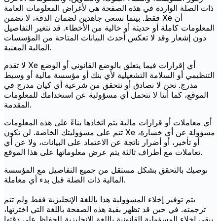
ذات الصلة الواردة في هذه الصفحة هي لأغراض المعلومات العامة
فقط. بينما نسعى جاهدين لضمان الدقة، لا تضمن Xe أن
المعلومات كاملة أو حديثة أو خالية من الأخطاء. قد تتغير التفاصيل
دون إشعار وقد لا تعكس أحدث البيانات المتاحة من المؤسسات
المالية المعنية.
لا تقدم Xe أي إقرارات فيما يتعلق بالوضع القانوني أو الوضع
التنظيمي أو السلامة التشغيلية لأي بنك أو مؤسسة مالية أو وسيط
مدرج. نحن لا نصادق أو نتحقق من شرعية أي كيان مدرج في
الموقع، كما أننا لا نتحمل أي مسؤولية عن استخدامك للمعلومات
المقدمة.
أي معاملات أو قرارات مالية يتم اتخاذها بناءً على هذه المعلومات
تتم على مسؤوليتك الخاصة. لن تكون Xe مسؤولة عن أي خسارة،
أو تأخير، أو أضرار ناتجة عن الاعتماد على البيانات، ولا عن أي
تعاملات مع أطراف ثالثة يتم عرض معلوماتها على هذا الموقع.
نوصيك بالتحقق بشكل مستقل من جميع التفاصيل مع المؤسسة
المالية ذات الصلة قبل بدء أي معاملة.
يتم توفير إخلاء المسؤولية هذا باللغة الإنجليزية فقط ولم تتم
ترجمته. في حين قد تظهر بقية هذه الصفحة باللغة التي اخترتها،
يبقى إخلاء المسؤولية القانونية باللغة الإنجليزية للحفاظ على دقتها