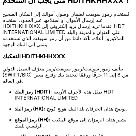
متى يجب أن أستخدم HDITHKHHXXX ؟
تُستخدم رموز سويفت لضمان وصول أموالك إلى المكان الصحيح
عند إرسال الأموال أو استلامها عبر الحدود. استخدم
HDITHKHHXXX عندما تريد إرسال بريد إلكتروني إلى HDT
INTERNATIONAL LIMITED على العنوان والمدينة والبلد
المذكورين أعلاه. تأكد دائمًا من أن رمز سويفت الذي تستخدمه
ينتمي إلى البنك الوجهة.
التفكيك HDITHKHHXXX
تتألف رموز سويفت/رموز سويفت/رمز معرّف العميل الدولي
(SWIFT/BIC) من 8 إلى 11 حرفًا ورقمًا لتحديد بنك وفرع معين
في العالم.
تمثل هذه الأحرف الأربعة HDT
رمز البنك (HDIT):
INTERNATIONAL LIMITED
يوضح هذان الحرفان بلد البنك هونج كونج.
رمز البلد (HK):
يشير هذان الرمزان إلى موقع المكتب
رمز الموقع (HH):
الرئيسي للبنك.