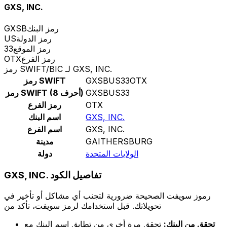
GXS, INC.
رمز البنك
GXSB
رمز الدولة
US
رمز الموقع
33
رمز الفرع
OTX
رمز SWIFT/BIC لـ GXS, INC.
GXSBUS33OTX
رمز SWIFT
GXSBUS33
رمز SWIFT (8 أحرف)
OTX
رمز الفرع
GXS, INC.
اسم البنك
GXS, INC.
اسم الفرع
GAITHERSBURG
مدينة
الولايات المتحدة
دولة
GXS, INC. تفاصيل الكود
رموز سويفت الصحيحة ضرورية لتجنب أي مشاكل أو تأخير في
تحويلاتك. قبل استخدامك لرمز سويفت، تأكد من
تحقق من البنك:
تحقق مرة أخرى من تطابق اسم البنك مع