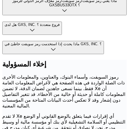
ماذا يعني رمز سويفت/رمز سويفت/رمز معرّف الرمز الدولي للرموز
GXSBUS33OTX ؟
هل لدى GXS, INC. فروع متعددة ؟
ماذا يحدث إذا استخدمت رمز سويفت خاطئ في GXS, INC. ؟
إخلاء المسؤولية
رموز السويفت، وأسماء البنوك، والعناوين، والمعلومات الأخرى
ذات الصلة الواردة في هذه الصفحة هي لأغراض المعلومات العامة
فقط. بينما نسعى جاهدين لضمان الدقة، لا تضمن Xe أن
المعلومات كاملة أو حديثة أو خالية من الأخطاء. قد تتغير التفاصيل
دون إشعار وقد لا تعكس أحدث البيانات المتاحة من المؤسسات
المالية المعنية.
لا تقدم Xe أي إقرارات فيما يتعلق بالوضع القانوني أو الوضع
التنظيمي أو السلامة التشغيلية لأي بنك أو مؤسسة مالية أو وسيط
مدرج. نحن لا نصادق أو نتحقق من شرعية أي كيان مدرج في