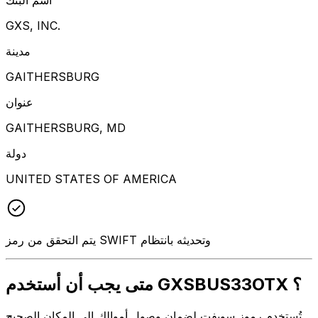
GXS, INC.
مدينة
GAITHERSBURG
عنوان
GAITHERSBURG, MD
دولة
UNITED STATES OF AMERICA
يتم التحقق من رمز SWIFT وتحديثه بانتظام
متى يجب أن أستخدم GXSBUS33OTX ؟
تُستخدم رموز سويفت لضمان وصول أموالك إلى المكان الصحيح