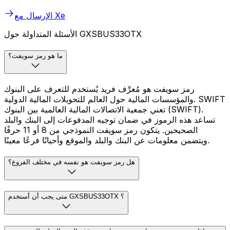
الإرسال مع Xe
الأسئلة المتداولة حول GXSBUS33OTX
ما هو رمز سويفت؟
رمز سويفت هو مُعرِّف فريد يُستخدم للتعرف على البنوك
والمؤسسات المالية حول العالم للتحويلات المالية الدولية. SWIFT
تعني جمعية الاتصالات المالية العالمية بين البنوك (SWIFT).
تساعد هذه الرموز في ضمان توجيه المدفوعات إلى البنك والبلد
الصحيحين. يتكون رمز سويفت النموذجي من 8 أو 11 حرفًا
ويتضمن معلومات عن البنك والبلد والموقع وأحيانًا فرعًا معينًا.
هل رمز سويفت هو نفسه في مختلف الفروع؟
متى يجب أن أستخدم GXSBUS33OTX ؟