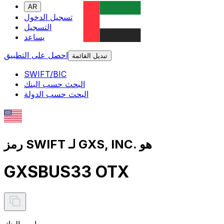
AR
تسجيل الدخول
التسجيل
يساعد
احصل على التطبيق
تبديل القائمة
SWIFT/BIC
البحث حسب البنك
البحث حسب الدولة
رمز SWIFT لـ GXS, INC. هو
GXSBUS33 OTX
اسم البنك