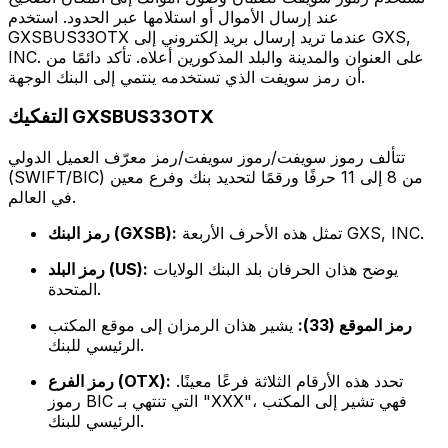
عند إرسال الأموال أو استلامها عبر الحدود. استخدم
GXSBUS33OTX عندما تريد إرسال بريد إلكتروني إلى GXS,
INC. على العنوان والمدينة والبلد المذكورين أعلاه. تأكد دائمًا من
أن رمز سويفت الذي تستخدمه ينتمي إلى البنك الوجهة.
التفكيك GXSBUS33OTX
تتألف رموز سويفت/رموز سويفت/رمز معرّف العميل الدولي
(SWIFT/BIC) من 8 إلى 11 حرفًا ورقمًا لتحديد بنك وفرع معين
في العالم.
تمثل هذه الأحرف الأربعة GXS, INC.
رمز البنك (GXSB):
يوضح هذان الحرفان بلد البنك الولايات
رمز البلد (US):
المتحدة.
رمز الموقع (33):
يشير هذان الرمزان إلى موقع المكتب
الرئيسي للبنك.
تحدد هذه الأرقام الثلاثة فرعًا معينًا.
رمز الفرع (OTX):
رموز BIC التي تنتهي بـ "XXX"، فهي تشير إلى المكتب
الرئيسي للبنك.