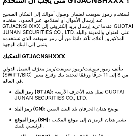
متى يجب أن أستخدم GTJACNSHXXX ؟
تُستخدم رموز سويفت لضمان وصول أموالك إلى المكان الصحيح
عند إرسال الأموال أو استلامها عبر الحدود. استخدم
GTJACNSHXXX عندما تريد إرسال بريد إلكتروني إلى GUOTAI
JUNAN SECURITIES CO., LTD. على العنوان والمدينة والبلد
المذكورين أعلاه. تأكد دائمًا من أن رمز سويفت الذي تستخدمه
ينتمي إلى البنك الوجهة.
التفكيك GTJACNSHXXX
تتألف رموز سويفت/رموز سويفت/رمز معرّف العميل الدولي
(SWIFT/BIC) من 8 إلى 11 حرفًا ورقمًا لتحديد بنك وفرع معين
في العالم.
تمثل هذه الأحرف الأربعة GUOTAI
رمز البنك (GTJA):
JUNAN SECURITIES CO., LTD.
يوضح هذان الحرفان بلد البنك الصين.
رمز البلد (CN):
يشير هذان الرمزان إلى موقع المكتب
رمز الموقع (SH):
الرئيسي للبنك.