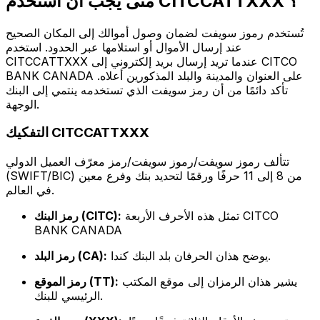
متى يجب أن أستخدم CITCCATTXXX ؟
تُستخدم رموز سويفت لضمان وصول أموالك إلى المكان الصحيح
عند إرسال الأموال أو استلامها عبر الحدود. استخدم
CITCCATTXXX عندما تريد إرسال بريد إلكتروني إلى CITCO
BANK CANADA على العنوان والمدينة والبلد المذكورين أعلاه.
تأكد دائمًا من أن رمز سويفت الذي تستخدمه ينتمي إلى البنك
الوجهة.
التفكيك CITCCATTXXX
تتألف رموز سويفت/رموز سويفت/رمز معرّف العميل الدولي
(SWIFT/BIC) من 8 إلى 11 حرفًا ورقمًا لتحديد بنك وفرع معين
في العالم.
تمثل هذه الأحرف الأربعة CITCO
رمز البنك (CITC):
BANK CANADA
يوضح هذان الحرفان بلد البنك كندا.
رمز البلد (CA):
يشير هذان الرمزان إلى موقع المكتب
رمز الموقع (TT):
الرئيسي للبنك.