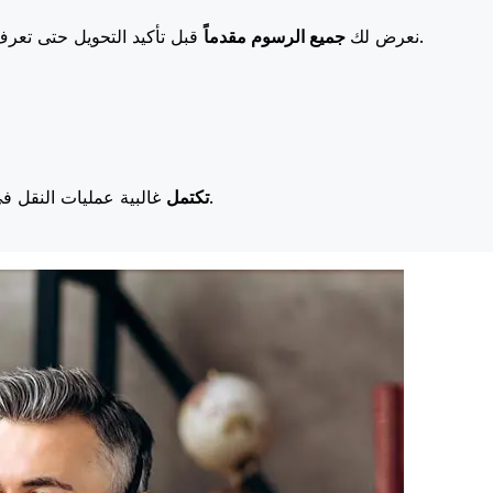
قبل تأكيد التحويل حتى تعرف بالضبط ما ستدفعه. تعني رسومنا المنخفضة المزيد من التوفير لك.
نعرض لك
جميع الرسوم مقدماً
غالبية عمليات النقل في اليوم نفسه. نحن ندرك أن التوقيت مهم عندما يتعلق الأمر بأموالك.
تكتمل