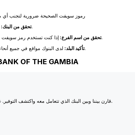
رموز سويفت الصحيحة ضرورية لتجنب أي مشا
تحقق مرة أخرى من تطابق اسم البنك مع اسم البنك المستلم.
تحقق من البنك:
إذا كنت تستخدم رمز سويفت خاص بفرع معين، فتأكد من أن هذا الفرع يطابق فرع المستلم.
تحقق من اسم الفرع:
لدى البنوك مواقع في جميع أنحاء العالم. تحقق من أن رمز سويفت يتوافق مع بلد البنك الوجهة.
تأكيد البلد:
اختر Xe عند إرسال الأموال إلى  GAMBIA
أسعارنا على البنوك الكبرى، مما يزيد من قيمة تحويلك.
قارن بيننا وبين البنك الذي تتعامل معه واكتشف التوفير. غا