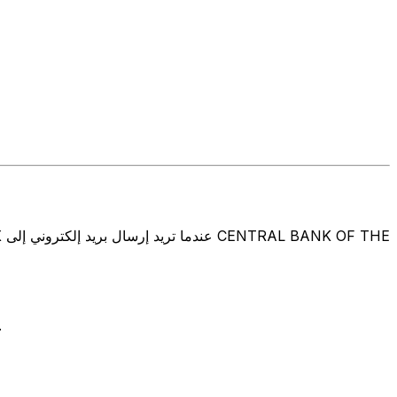
تتألف رموز سويفت/رموز سويفت/رمز معرّف العميل الدولي (IFT/BIC