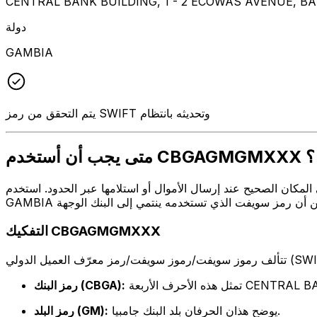
CENTRAL BANK BUILDING, 1 - 2 ECOWAS AVENUE, B
دولة
GAMBIA
يتم التحقق من رمز SWIFT وتحديثه بانتظام
متى يجب أن أستخدم CBGAGMGMXXX ؟
ل أو استلامها عبر الحدود. استخدم CBGAGMGMXXX عندما تريد إرسال بريد إلكتروني إلى CENTRAL BANK OF THE
التفكيك CBGAGMGMXXX
CENTRAL BANK OF THE
رمز البنك (CBGA):
يوضح هذان الحرفان بلد البنك جامبيا.
رمز البلد (GM):