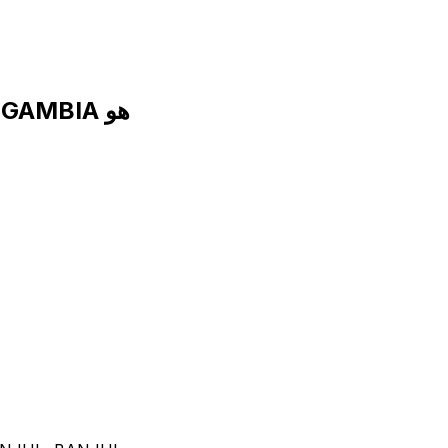
رمز SWIFT لـ CENTRAL BANK OF THE GAMBIA هو