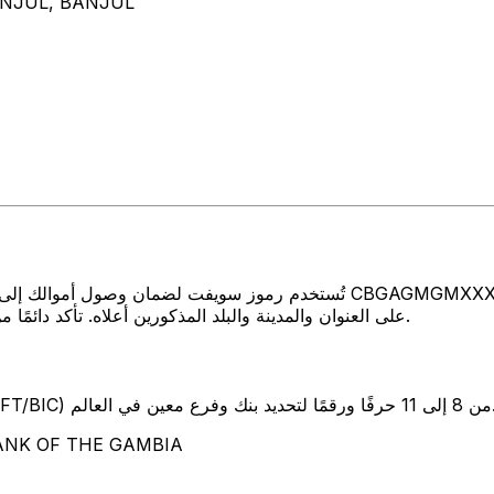
ANJUL, BANJUL
تُستخدم رموز سويفت لضمان وصول أموالك إلى المكان الصحيح عند إرسال الأموا
GAMBIA على العنوان والمدينة والبلد المذكورين أعلاه. تأكد دائمًا من أن رمز سويفت الذي تستخدمه ينتمي إلى البنك الوجهة.
SW) من 8 إلى 11 حرفًا ورقمًا لتحديد بنك وفرع معين في العالم.
تمثل هذه الأحرف الأربعة  GAMBIA