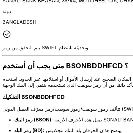
SONALI BANK BHABAN, 35-44, MOTIJHEEL C/A, DHAK
دولة
BANGLADESH
يتم التحقق من رمز SWIFT وتحديثه بانتظام
متى يجب أن أستخدم BSONBDDHFCD ؟
ل أو استلامها عبر الحدود. استخدم BSONBDDHFCD عندما تريد إرسال بريد إلكتروني إلى SONALI BANK PLC على
التفكيك BSONBDDHFCD
رف الأربعة SONALI BANK PLC
رمز البنك (BSON):
يوضح هذان الحرفان بلد البنك بنجلاديش.
رمز البلد (BD):