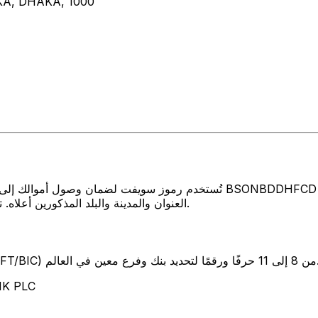
A, DHAKA, 1000
تُستخدم رموز سويفت لضمان وصول أموالك إلى المكان الصحيح عند إرسال الأموا
العنوان والمدينة والبلد المذكورين أعلاه. تأكد دائمًا من أن رمز سويفت الذي تستخدمه ينتمي إلى البنك الوجهة.
SW) من 8 إلى 11 حرفًا ورقمًا لتحديد بنك وفرع معين في العالم.
تمثل هذه الأح