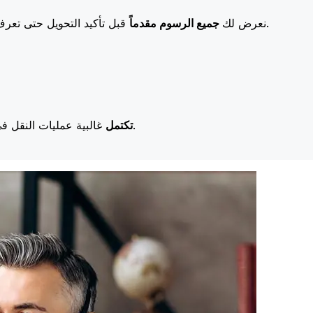
قبل تأكيد التحويل حتى تعرف بالضبط ما ستدفعه. تعني رسومنا المنخفضة المزيد من التوفير لك.
نعرض لك
جميع الرسوم مقدماً
غالبية عمليات النقل في اليوم نفسه. نحن ندرك أن التوقيت مهم عندما يتعلق الأمر بأموالك.
تكتمل