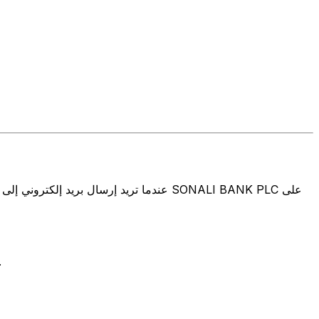
تتألف رموز سويفت/رموز سويفت/رمز معرّف العميل الدولي (IFT/BIC