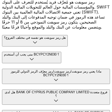
رمز سويفت هو مُعرِّف فريد يُستخدم للتعرف على البنوك
والمؤسسات المالية حول العالم للتحويلات المالية الدولية. SWIFT
تعني جمعية الاتصالات المالية العالمية بين البنوك (SWIFT).
تساعد هذه الرموز في ضمان توجيه المدفوعات إلى البنك والبلد
الصحيحين. يتكون رمز سويفت النموذجي من 8 أو 11 حرفًا
ويتضمن معلومات عن البنك والبلد والموقع وأحيانًا فرعًا معينًا.
هل رمز سويفت هو نفسه في مختلف الفروع؟
متى يجب أن أستخدم BCYPCY2N030 ؟
ماذا يعني رمز سويفت/رمز سويفت/رمز معرّف الرمز الدولي للرموز
BCYPCY2N030 ؟
هل لدى BANK OF CYPRUS PUBLIC COMPANY LIMITED فروع متعددة
؟