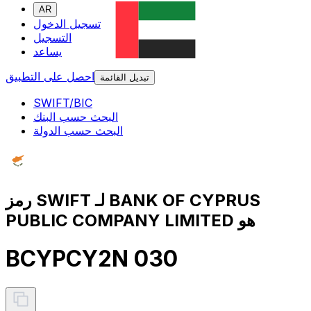
AR
تسجيل الدخول
التسجيل
يساعد
احصل على التطبيق
تبديل القائمة
SWIFT/BIC
البحث حسب البنك
البحث حسب الدولة
رمز SWIFT لـ BANK OF CYPRUS
PUBLIC COMPANY LIMITED هو
BCYPCY2N 030