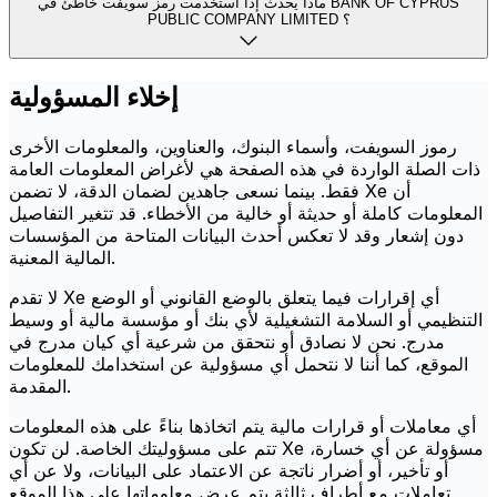
ماذا يحدث إذا استخدمت رمز سويفت خاطئ في BANK OF CYPRUS
PUBLIC COMPANY LIMITED ؟
إخلاء المسؤولية
رموز السويفت، وأسماء البنوك، والعناوين، والمعلومات الأخرى
ذات الصلة الواردة في هذه الصفحة هي لأغراض المعلومات العامة
فقط. بينما نسعى جاهدين لضمان الدقة، لا تضمن Xe أن
المعلومات كاملة أو حديثة أو خالية من الأخطاء. قد تتغير التفاصيل
دون إشعار وقد لا تعكس أحدث البيانات المتاحة من المؤسسات
المالية المعنية.
لا تقدم Xe أي إقرارات فيما يتعلق بالوضع القانوني أو الوضع
التنظيمي أو السلامة التشغيلية لأي بنك أو مؤسسة مالية أو وسيط
مدرج. نحن لا نصادق أو نتحقق من شرعية أي كيان مدرج في
الموقع، كما أننا لا نتحمل أي مسؤولية عن استخدامك للمعلومات
المقدمة.
أي معاملات أو قرارات مالية يتم اتخاذها بناءً على هذه المعلومات
تتم على مسؤوليتك الخاصة. لن تكون Xe مسؤولة عن أي خسارة،
أو تأخير، أو أضرار ناتجة عن الاعتماد على البيانات، ولا عن أي
تعاملات مع أطراف ثالثة يتم عرض معلوماتها على هذا الموقع.