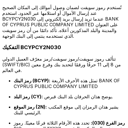
تُستخدم رموز سويفت لضمان وصول أموالك إلى المكان الصحيح
عند إرسال الأموال أو استلامها عبر الحدود. استخدم
BCYPCY2N030 عندما تريد إرسال بريد إلكتروني إلى BANK
OF CYPRUS PUBLIC COMPANY LIMITED على العنوان
والمدينة والبلد المذكورين أعلاه. تأكد دائمًا من أن رمز سويفت
الذي تستخدمه ينتمي إلى البنك الوجهة.
التفكيك BCYPCY2N030
تتألف رموز سويفت/رموز سويفت/رمز معرّف العميل الدولي
(SWIFT/BIC) من 8 إلى 11 حرفًا ورقمًا لتحديد بنك وفرع معين
في العالم.
تمثل هذه الأحرف الأربعة BANK OF
رمز البنك (BCYP):
CYPRUS PUBLIC COMPANY LIMITED
يوضح هذان الحرفان بلد البنك قبرص.
رمز البلد (CY):
يشير هذان الرمزان إلى موقع المكتب
رمز الموقع (2N):
الرئيسي للبنك.
رمز الفرع (030):
تحدد هذه الأرقام الثلاثة فرعًا معينًا. رموز