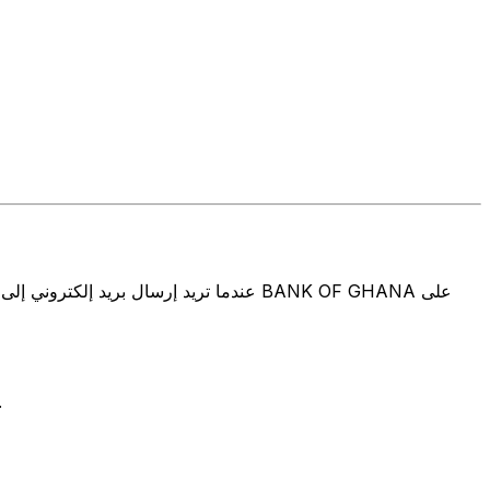
تتألف رموز سويفت/رموز سويفت/رمز معرّف العميل الدولي (IFT/BIC