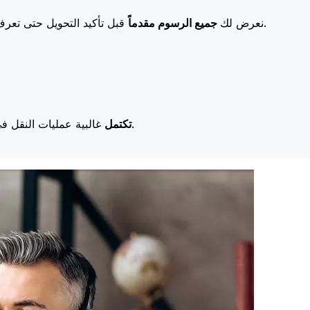
قبل تأكيد التحويل حتى تعرف بالضبط ما ستدفعه. تعني رسومنا المنخفضة المزيد من التوفير لك.
نعرض لك
جميع الرسوم مقدماً
غالبية عمليات النقل في اليوم نفسه. نحن ندرك أن التوقيت مهم عندما يتعلق الأمر بأموالك.
تكتمل