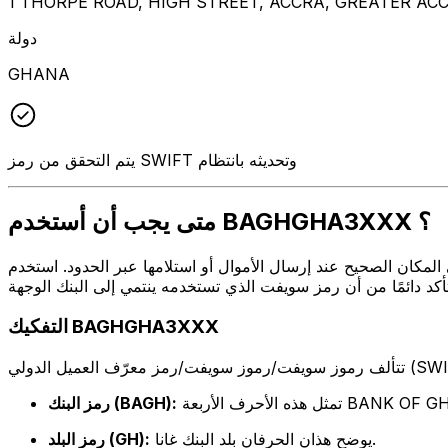
1 THORPE ROAD, HIGH STREET, ACCRA, GREATER ACC
دولة
GHANA
يتم التحقق من رمز SWIFT وتحديثه بانتظام
متى يجب أن أستخدم BAGHGHA3XXX ؟
ال أو استلامها عبر الحدود. استخدم BAGHGHA3XXX عندما تريد إرسال بريد إلكتروني إلى BANK OF GHANA على
التفكيك BAGHGHA3XXX
أحرف الأربعة BANK OF GHANA
رمز البنك (BAGH):
يوضح هذان الحرفان بلد البنك غانا.
رمز البلد (GH):