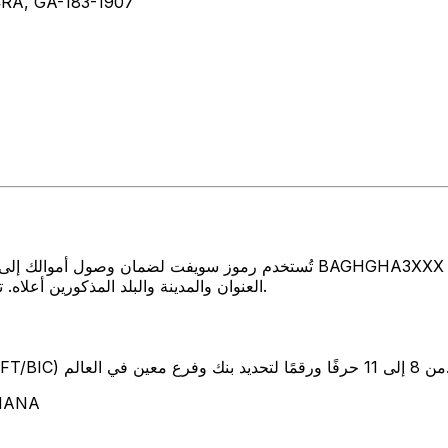
RA, GA-183-1907
تُستخدم رموز سويفت لضمان وصول أموالك إلى المكان الصحيح عند إرسال الأمو
العنوان والمدينة والبلد المذكورين أعلاه. تأكد دائمًا من أن رمز سويفت الذي تستخدمه ينتمي إلى البنك الوجهة.
SW) من 8 إلى 11 حرفًا ورقمًا لتحديد بنك وفرع معين في العالم.
تمثل هذه ال