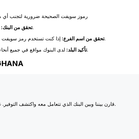
رموز سويفت الصحيحة ضرورية لتجنب أي مشا
تحقق مرة أخرى من تطابق اسم البنك مع اسم البنك المستلم.
تحقق من البنك:
إذا كنت تستخدم رمز سويفت خاص بفرع معين، فتأكد من أن هذا الفرع يطابق فرع المستلم.
تحقق من اسم الفرع:
لدى البنوك مواقع في جميع أنحاء العالم. تحقق من أن رمز سويفت يتوافق مع بلد البنك الوجهة.
تأكيد البلد:
اختر Xe عند إرسا
أسعارنا على البنوك الكبرى، مما يزيد من قيمة تحويلك.
قارن بيننا وبين البنك الذي تتعامل معه واكتشف التوفير. غا