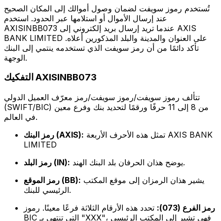
تُستخدم رموز سويفت لضمان وصول أموالك إلى المكان الصحيح
عند إرسال الأموال أو استلامها عبر الحدود. استخدم
AXISINBB073 عندما تريد إرسال بريد إلكتروني إلى AXIS
BANK LIMITED على العنوان والمدينة والبلد المذكورين أعلاه.
تأكد دائمًا من أن رمز سويفت الذي تستخدمه ينتمي إلى البنك
الوجهة.
التفكيك AXISINBB073
تتألف رموز سويفت/رموز سويفت/رمز معرّف العميل الدولي
(SWIFT/BIC) من 8 إلى 11 حرفًا ورقمًا لتحديد بنك وفرع معين
في العالم.
تمثل هذه الأحرف الأربعة AXIS BANK
رمز البنك (AXIS):
LIMITED
يوضح هذان الحرفان بلد البنك الهند.
رمز البلد (IN):
يشير هذان الرمزان إلى موقع المكتب
رمز الموقع (BB):
الرئيسي للبنك.
رمز الفرع (073):
تحدد هذه الأرقام الثلاثة فرعًا معينًا. رموز
BIC التي تنتهي بـ "XXX"، فهي تشير إلى المكتب الرئيسي