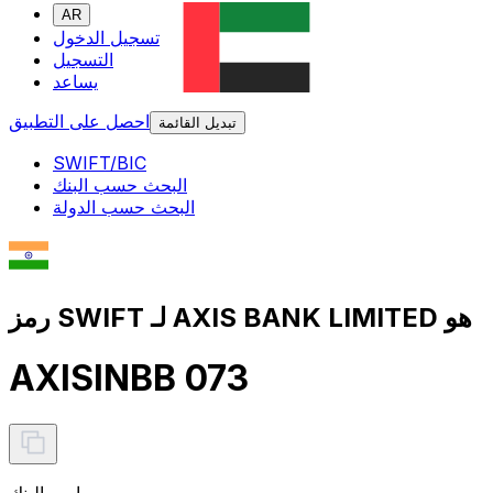
AR
تسجيل الدخول
التسجيل
يساعد
احصل على التطبيق
تبديل القائمة
SWIFT/BIC
البحث حسب البنك
البحث حسب الدولة
رمز SWIFT لـ AXIS BANK LIMITED هو
AXISINBB 073
اسم البنك