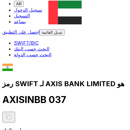
AR
تسجيل الدخول
التسجيل
يساعد
احصل على التطبيق
تبديل القائمة
SWIFT/BIC
البحث حسب البنك
البحث حسب الدولة
رمز SWIFT لـ AXIS BANK LIMITED هو
AXISINBB 037
اسم البنك