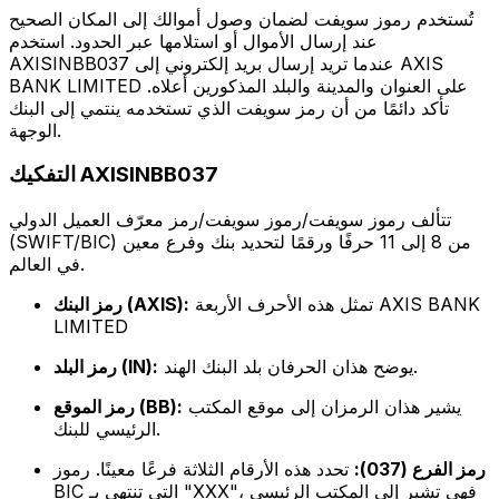
تُستخدم رموز سويفت لضمان وصول أموالك إلى المكان الصحيح
عند إرسال الأموال أو استلامها عبر الحدود. استخدم
AXISINBB037 عندما تريد إرسال بريد إلكتروني إلى AXIS
BANK LIMITED على العنوان والمدينة والبلد المذكورين أعلاه.
تأكد دائمًا من أن رمز سويفت الذي تستخدمه ينتمي إلى البنك
الوجهة.
التفكيك AXISINBB037
تتألف رموز سويفت/رموز سويفت/رمز معرّف العميل الدولي
(SWIFT/BIC) من 8 إلى 11 حرفًا ورقمًا لتحديد بنك وفرع معين
في العالم.
تمثل هذه الأحرف الأربعة AXIS BANK
رمز البنك (AXIS):
LIMITED
يوضح هذان الحرفان بلد البنك الهند.
رمز البلد (IN):
يشير هذان الرمزان إلى موقع المكتب
رمز الموقع (BB):
الرئيسي للبنك.
رمز الفرع (037):
تحدد هذه الأرقام الثلاثة فرعًا معينًا. رموز
BIC التي تنتهي بـ "XXX"، فهي تشير إلى المكتب الرئيسي