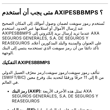
متى يجب أن أستخدم AXIPESBBMPS ؟
تُستخدم رموز سويفت لضمان وصول أموالك إلى المكان الصحيح
عند إرسال الأموال أو استلامها عبر الحدود. استخدم
AXIPESBBMPS عندما تريد إرسال بريد إلكتروني إلى AXA
SEGUROS GENERALES, S.A. DE SEGUROS Y
REASEGUROS على العنوان والمدينة والبلد المذكورين أعلاه.
تأكد دائمًا من أن رمز سويفت الذي تستخدمه ينتمي إلى البنك
الوجهة.
التفكيك AXIPESBBMPS
تتألف رموز سويفت/رموز سويفت/رمز معرّف العميل الدولي
(SWIFT/BIC) من 8 إلى 11 حرفًا ورقمًا لتحديد بنك وفرع معين
في العالم.
تمثل هذه الأحرف الأربعة AXA
رمز البنك (AXIP):
SEGUROS GENERALES, S.A. DE SEGUROS Y
REASEGUROS
يوضح هذان الحرفان بلد البنك إسبانيا.
رمز البلد (ES):