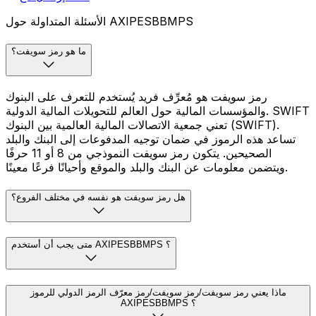
الأسئلة المتداولة حول AXIPESBBMPS
ما هو رمز سويفت؟
رمز سويفت هو مُعرِّف فريد يُستخدم للتعرف على البنوك
والمؤسسات المالية حول العالم للتحويلات المالية الدولية. SWIFT
تعني جمعية الاتصالات المالية العالمية بين البنوك (SWIFT).
تساعد هذه الرموز في ضمان توجيه المدفوعات إلى البنك والبلد
الصحيحين. يتكون رمز سويفت النموذجي من 8 أو 11 حرفًا
ويتضمن معلومات عن البنك والبلد والموقع وأحيانًا فرعًا معينًا.
هل رمز سويفت هو نفسه في مختلف الفروع؟
متى يجب أن أستخدم AXIPESBBMPS ؟
ماذا يعني رمز سويفت/رمز سويفت/رمز معرّف الرمز الدولي للرموز
AXIPESBBMPS ؟