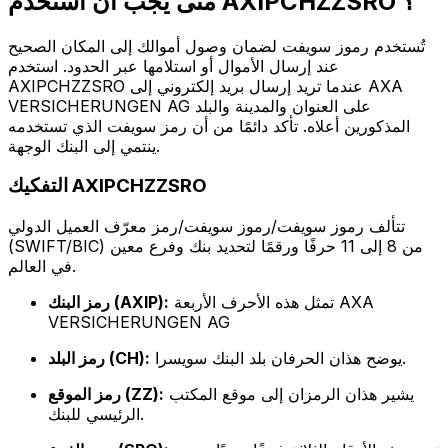
متى يجب أن أستخدم AXIPCHZZSRO ؟
تُستخدم رموز سويفت لضمان وصول أموالك إلى المكان الصحيح
عند إرسال الأموال أو استلامها عبر الحدود. استخدم
AXIPCHZZSRO عندما تريد إرسال بريد إلكتروني إلى AXA
VERSICHERUNGEN AG على العنوان والمدينة والبلد
المذكورين أعلاه. تأكد دائمًا من أن رمز سويفت الذي تستخدمه
ينتمي إلى البنك الوجهة.
التفكيك AXIPCHZZSRO
تتألف رموز سويفت/رموز سويفت/رمز معرّف العميل الدولي
(SWIFT/BIC) من 8 إلى 11 حرفًا ورقمًا لتحديد بنك وفرع معين
في العالم.
تمثل هذه الأحرف الأربعة AXA
رمز البنك (AXIP):
VERSICHERUNGEN AG
يوضح هذان الحرفان بلد البنك سويسرا.
رمز البلد (CH):
يشير هذان الرمزان إلى موقع المكتب
رمز الموقع (ZZ):
الرئيسي للبنك.