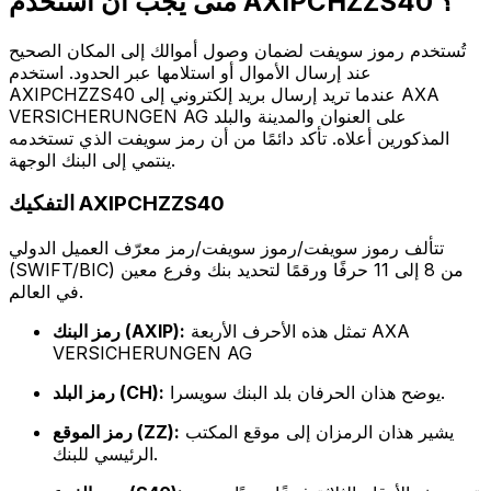
متى يجب أن أستخدم AXIPCHZZS40 ؟
تُستخدم رموز سويفت لضمان وصول أموالك إلى المكان الصحيح
عند إرسال الأموال أو استلامها عبر الحدود. استخدم
AXIPCHZZS40 عندما تريد إرسال بريد إلكتروني إلى AXA
VERSICHERUNGEN AG على العنوان والمدينة والبلد
المذكورين أعلاه. تأكد دائمًا من أن رمز سويفت الذي تستخدمه
ينتمي إلى البنك الوجهة.
التفكيك AXIPCHZZS40
تتألف رموز سويفت/رموز سويفت/رمز معرّف العميل الدولي
(SWIFT/BIC) من 8 إلى 11 حرفًا ورقمًا لتحديد بنك وفرع معين
في العالم.
تمثل هذه الأحرف الأربعة AXA
رمز البنك (AXIP):
VERSICHERUNGEN AG
يوضح هذان الحرفان بلد البنك سويسرا.
رمز البلد (CH):
يشير هذان الرمزان إلى موقع المكتب
رمز الموقع (ZZ):
الرئيسي للبنك.