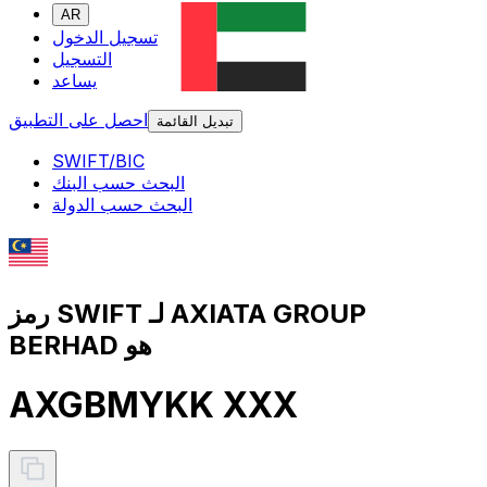
AR
تسجيل الدخول
التسجيل
يساعد
احصل على التطبيق
تبديل القائمة
SWIFT/BIC
البحث حسب البنك
البحث حسب الدولة
رمز SWIFT لـ AXIATA GROUP
BERHAD هو
AXGBMYKK XXX