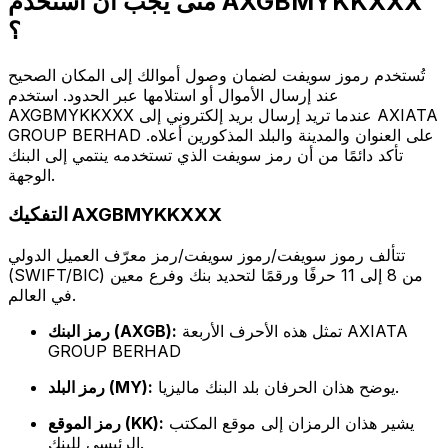
متى يجب أن أستخدم AXGBMYKKXXX
؟
تُستخدم رموز سويفت لضمان وصول أموالك إلى المكان الصحيح
عند إرسال الأموال أو استلامها عبر الحدود. استخدم
AXGBMYKKXXX عندما تريد إرسال بريد إلكتروني إلى AXIATA
GROUP BERHAD على العنوان والمدينة والبلد المذكورين أعلاه.
تأكد دائمًا من أن رمز سويفت الذي تستخدمه ينتمي إلى البنك
الوجهة.
التفكيك AXGBMYKKXXX
تتألف رموز سويفت/رموز سويفت/رمز معرّف العميل الدولي
(SWIFT/BIC) من 8 إلى 11 حرفًا ورقمًا لتحديد بنك وفرع معين
في العالم.
تمثل هذه الأحرف الأربعة AXIATA
رمز البنك (AXGB):
GROUP BERHAD
يوضح هذان الحرفان بلد البنك ماليزيا.
رمز البلد (MY):
يشير هذان الرمزان إلى موقع المكتب
رمز الموقع (KK):
الرئيسي للبنك.