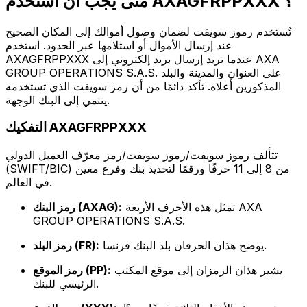
متى يجب أن أستخدم AXAGFRPPXXX ؟
تُستخدم رموز سويفت لضمان وصول أموالك إلى المكان الصحيح
عند إرسال الأموال أو استلامها عبر الحدود. استخدم
AXAGFRPPXXX عندما تريد إرسال بريد إلكتروني إلى AXA
GROUP OPERATIONS S.A.S. على العنوان والمدينة والبلد
المذكورين أعلاه. تأكد دائمًا من أن رمز سويفت الذي تستخدمه
ينتمي إلى البنك الوجهة.
التفكيك AXAGFRPPXXX
تتألف رموز سويفت/رموز سويفت/رمز معرّف العميل الدولي
(SWIFT/BIC) من 8 إلى 11 حرفًا ورقمًا لتحديد بنك وفرع معين
في العالم.
تمثل هذه الأحرف الأربعة AXA
رمز البنك (AXAG):
GROUP OPERATIONS S.A.S.
يوضح هذان الحرفان بلد البنك فرنسا.
رمز البلد (FR):
يشير هذان الرمزان إلى موقع المكتب
رمز الموقع (PP):
الرئيسي للبنك.