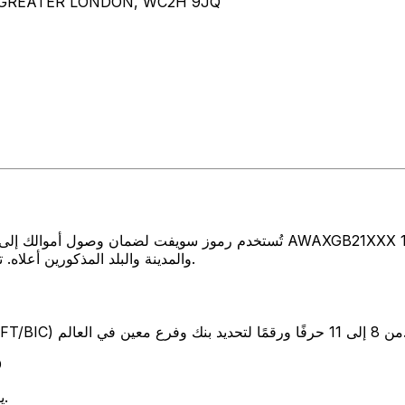
 GREATER LONDON, WC2H 9JQ
تُستخدم رموز سويفت لضمان وصول أموالك إلى المكان الصحيح عند إرسال الأموال 
والمدينة والبلد المذكورين أعلاه. تأكد دائمًا من أن رمز سويفت الذي تستخدمه ينتمي إلى البنك الوجهة.
SW) من 8 إلى 11 حرفًا ورقمًا لتحديد بنك وفرع معين في العالم.
ت
يوضح هذان الحرفان بلد البنك المملكة المتحدة.