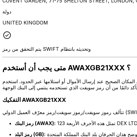
COVENT GARDEN, 71-75 SHELTON STREET, LONDON,
دولة
UNITED KINGDOM
يتم التحقق من رمز SWIFT وتحديثه بانتظام
متى يجب أن أستخدم AWAXGB21XXX ؟
أو استلامها عبر الحدود. استخدم AWAXGB21XXX عندما تريد إرسال بريد إلكتروني إلى 123 DEX LTD على العنوان
التفكيك AWAXGB21XXX
مثل هذه الأحرف الأربعة 123 DEX LTD
رمز البنك (AWAX):
رمز البلد (GB):