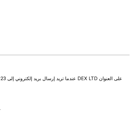
تتألف رموز سويفت/رموز سويفت/رمز معرّف العميل الدولي (IFT/BIC