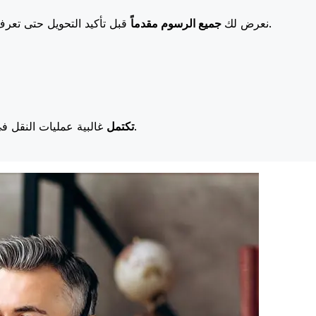
قبل تأكيد التحويل حتى تعرف بالضبط ما ستدفعه. تعني رسومنا المنخفضة المزيد من التوفير لك.
نعرض لك
جميع الرسوم مقدماً
غالبية عمليات النقل في اليوم نفسه. نحن ندرك أن التوقيت مهم عندما يتعلق الأمر بأموالك.
تكتمل