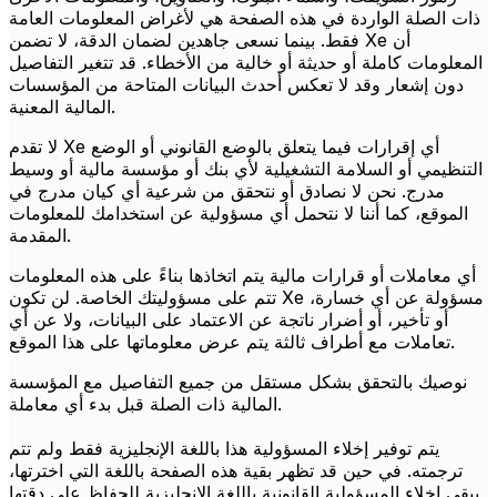
ذات الصلة الواردة في هذه الصفحة هي لأغراض المعلومات العامة
فقط. بينما نسعى جاهدين لضمان الدقة، لا تضمن Xe أن
المعلومات كاملة أو حديثة أو خالية من الأخطاء. قد تتغير التفاصيل
دون إشعار وقد لا تعكس أحدث البيانات المتاحة من المؤسسات
المالية المعنية.
لا تقدم Xe أي إقرارات فيما يتعلق بالوضع القانوني أو الوضع
التنظيمي أو السلامة التشغيلية لأي بنك أو مؤسسة مالية أو وسيط
مدرج. نحن لا نصادق أو نتحقق من شرعية أي كيان مدرج في
الموقع، كما أننا لا نتحمل أي مسؤولية عن استخدامك للمعلومات
المقدمة.
أي معاملات أو قرارات مالية يتم اتخاذها بناءً على هذه المعلومات
تتم على مسؤوليتك الخاصة. لن تكون Xe مسؤولة عن أي خسارة،
أو تأخير، أو أضرار ناتجة عن الاعتماد على البيانات، ولا عن أي
تعاملات مع أطراف ثالثة يتم عرض معلوماتها على هذا الموقع.
نوصيك بالتحقق بشكل مستقل من جميع التفاصيل مع المؤسسة
المالية ذات الصلة قبل بدء أي معاملة.
يتم توفير إخلاء المسؤولية هذا باللغة الإنجليزية فقط ولم تتم
ترجمته. في حين قد تظهر بقية هذه الصفحة باللغة التي اخترتها،
يبقى إخلاء المسؤولية القانونية باللغة الإنجليزية للحفاظ على دقتها