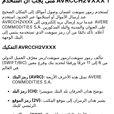
متى يجب أن أستخدم AVRCCH2VXXX ؟
تُستخدم رموز سويفت لضمان وصول أموالك إلى المكان الصحيح
عند إرسال الأموال أو استلامها عبر الحدود. استخدم
AVRCCH2VXXX عندما تريد إرسال بريد إلكتروني إلى AVERE
COMMODITIES S.A. على العنوان والمدينة والبلد المذكورين
أعلاه. تأكد دائمًا من أن رمز سويفت الذي تستخدمه ينتمي إلى
البنك الوجهة.
التفكيك AVRCCH2VXXX
تتألف رموز سويفت/رموز سويفت/رمز معرّف العميل الدولي
(SWIFT/BIC) من 8 إلى 11 حرفًا ورقمًا لتحديد بنك وفرع معين
في العالم.
تمثل هذه الأحرف الأربعة AVERE
رمز البنك (AVRC):
COMMODITIES S.A.
يوضح هذان الحرفان بلد البنك سويسرا.
رمز البلد (CH):
يشير هذان الرمزان إلى موقع المكتب
رمز الموقع (2V):
الرئيسي للبنك.