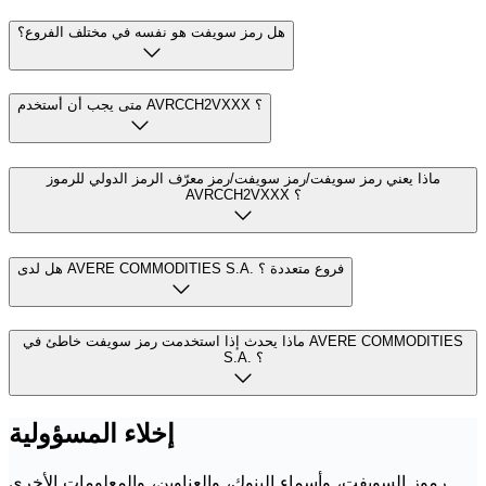
هل رمز سويفت هو نفسه في مختلف الفروع؟
متى يجب أن أستخدم AVRCCH2VXXX ؟
ماذا يعني رمز سويفت/رمز سويفت/رمز معرّف الرمز الدولي للرموز
AVRCCH2VXXX ؟
هل لدى AVERE COMMODITIES S.A. فروع متعددة ؟
ماذا يحدث إذا استخدمت رمز سويفت خاطئ في AVERE COMMODITIES
S.A. ؟
إخلاء المسؤولية
رموز السويفت، وأسماء البنوك، والعناوين، والمعلومات الأخرى