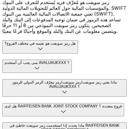
رمز سويفت هو مُعرِّف فريد يُستخدم للتعرف على البنوك
والمؤسسات المالية حول العالم للتحويلات المالية الدولية. SWIFT
تعني جمعية الاتصالات المالية العالمية بين البنوك (SWIFT).
تساعد هذه الرموز في ضمان توجيه المدفوعات إلى البنك والبلد
الصحيحين. يتكون رمز سويفت النموذجي من 8 أو 11 حرفًا
ويتضمن معلومات عن البنك والبلد والموقع وأحيانًا فرعًا معينًا.
هل رمز سويفت هو نفسه في مختلف الفروع؟
متى يجب أن أستخدم AVALUAUKXXX ؟
ماذا يعني رمز سويفت/رمز سويفت/رمز معرّف الرمز الدولي للرموز
AVALUAUKXXX ؟
هل لدى RAIFFEISEN BANK JOINT STOCK COMPANY فروع متعددة ؟
ماذا يحدث إذا استخدمت رمز سويفت خاطئ في RAIFFEISEN BANK