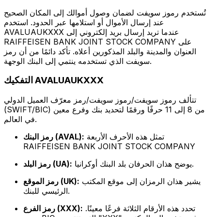
تُستخدم رموز سويفت لضمان وصول أموالك إلى المكان الصحيح
عند إرسال الأموال أو استلامها عبر الحدود. استخدم
AVALUAUKXXX عندما تريد إرسال بريد إلكتروني إلى
RAIFFEISEN BANK JOINT STOCK COMPANY على
العنوان والمدينة والبلد المذكورين أعلاه. تأكد دائمًا من أن رمز
سويفت الذي تستخدمه ينتمي إلى البنك الوجهة.
التفكيك AVALUAUKXXX
تتألف رموز سويفت/رموز سويفت/رمز معرّف العميل الدولي
(SWIFT/BIC) من 8 إلى 11 حرفًا ورقمًا لتحديد بنك وفرع معين
في العالم.
تمثل هذه الأحرف الأربعة
رمز البنك (AVAL):
RAIFFEISEN BANK JOINT STOCK COMPANY
يوضح هذان الحرفان بلد البنك أوكرانيا.
رمز البلد (UA):
يشير هذان الرمزان إلى موقع المكتب
رمز الموقع (UK):
الرئيسي للبنك.
تحدد هذه الأرقام الثلاثة فرعًا معينًا.
رمز الفرع (XXX):