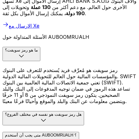
تسهل Xe إرسال الأموال إلى AHLI BANK S.A.O.G وآلاف البنوك
الأخرى حول العالم. مع دعم أكثر من
130 عملة
وتحويلات إلى
يمكنك إرسال الأموال بكل ثقة.
190 دولة،
الإرسال مع Xe
الأسئلة المتداولة حول AUBOOMRUALH
ما هو رمز سويفت؟
رمز سويفت هو مُعرِّف فريد يُستخدم للتعرف على البنوك
والمؤسسات المالية حول العالم للتحويلات المالية الدولية. SWIFT
تعني جمعية الاتصالات المالية العالمية بين البنوك (SWIFT).
تساعد هذه الرموز في ضمان توجيه المدفوعات إلى البنك والبلد
الصحيحين. يتكون رمز سويفت النموذجي من 8 أو 11 حرفًا
ويتضمن معلومات عن البنك والبلد والموقع وأحيانًا فرعًا معينًا.
هل رمز سويفت هو نفسه في مختلف الفروع؟
متى يجب أن أستخدم AUBOOMRUALH ؟