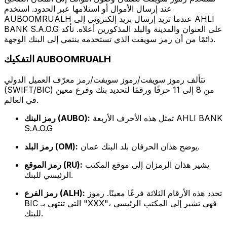
عند إرسال الأموال أو استلامها عبر الحدود. استخدم
AUBOOMRUALH عندما تريد إرسال بريد إلكتروني إلى AHLI
BANK S.A.O.G على العنوان والمدينة والبلد المذكورين أعلاه. تأكد
دائمًا من أن رمز سويفت الذي تستخدمه ينتمي إلى البنك الوجهة.
التفكيك AUBOOMRUALH
تتألف رموز سويفت/رموز سويفت/رمز معرّف العميل الدولي
(SWIFT/BIC) من 8 إلى 11 حرفًا ورقمًا لتحديد بنك وفرع معين
في العالم.
تمثل هذه الأحرف الأربعة AHLI BANK
رمز البنك (AUBO):
S.A.O.G
يوضح هذان الحرفان بلد البنك عمان.
رمز البلد (OM):
يشير هذان الرمزان إلى موقع المكتب
رمز الموقع (RU):
الرئيسي للبنك.
تحدد هذه الأرقام الثلاثة فرعًا معينًا. رموز
رمز الفرع (ALH):
BIC التي تنتهي بـ "XXX"، فهي تشير إلى المكتب الرئيسي
للبنك.