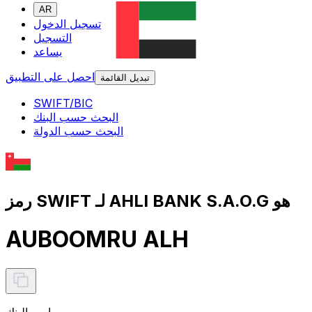
AR
تسجيل الدخول
التسجيل
يساعد
احصل على التطبيق
تبديل القائمة
SWIFT/BIC
البحث حسب البنك
البحث حسب الدولة
رمز SWIFT لـ AHLI BANK S.A.O.G هو
AUBOOMRU ALH
اسم البنك