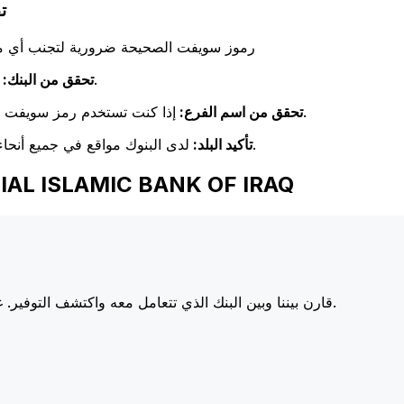
IRAQ
رموز سويفت الصحيحة ضرورية لتجنب أي مشا
تحقق مرة أخرى من تطابق اسم البنك مع اسم البنك المستلم.
تحقق من البنك:
إذا كنت تستخدم رمز سويفت خاص بفرع معين، فتأكد من أن هذا الفرع يطابق فرع المستلم.
تحقق من اسم الفرع:
لدى البنوك مواقع في جميع أنحاء العالم. تحقق من أن رمز سويفت يتوافق مع بلد البنك الوجهة.
تأكيد البلد:
اختر Xe عند إرسال الأموال إلى C BANK OF IRAQ
أسعارنا على البنوك الكبرى، مما يزيد من قيمة تحويلك.
قارن بيننا وبين البنك الذي تتعامل معه واكتشف التوفير. غا