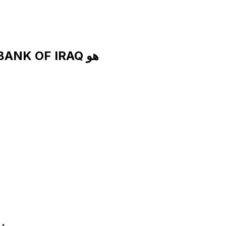
رمز SWIFT لـ COMMERCIAL ISLAMIC BANK OF IRAQ هو