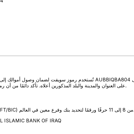
64
تُستخدم رموز سويفت لضمان وصول أموالك إلى المكان الصحيح عند إرسال الأموا
BANK OF IRAQ على العنوان والمدينة والبلد المذكورين أعلاه. تأكد دائمًا من أن رمز سويفت الذي تستخدمه ينتمي إلى البنك الوجهة.
SW) من 8 إلى 11 حرفًا ورقمًا لتحديد بنك وفرع معين في العالم.
تمثل هذه الأحرف الأربعة  BANK OF IRAQ