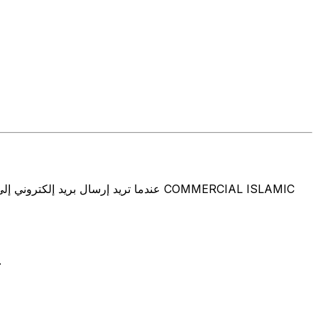
تتألف رموز سويفت/رموز سويفت/رمز معرّف العميل الدولي (IFT/BIC