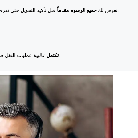
قبل تأكيد التحويل حتى تعرف بالضبط ما ستدفعه. تعني رسومنا المنخفضة المزيد من التوفير لك.
نعرض لك
جميع الرسوم مقدماً
غالبية عمليات النقل في اليوم نفسه. نحن ندرك أن التوقيت مهم عندما يتعلق الأمر بأموالك.
تكتمل