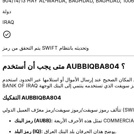
904/14/13 HAY AL-WAHDA, BAGHDAD, BAGHDAD, 100
دولة
IRAQ
يتم التحقق من رمز SWIFT وتحديثه بانتظام
متى يجب أن أستخدم AUBBIQBA804 ؟
ل أو استلامها عبر الحدود. استخدم AUBBIQBA804 عندما تريد إرسال بريد إلكتروني إلى COMMERCIAL ISLAMIC
التفكيك AUBBIQBA804
COMMERCIAL ISLAMIC
رمز البنك (AUBB):
يوضح هذان الحرفان بلد البنك العراق.
رمز البلد (IQ):