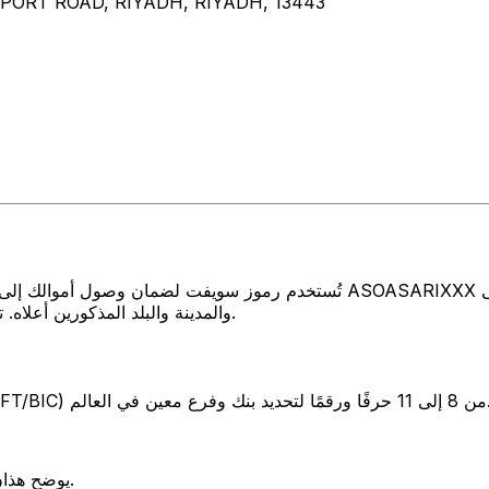
PORT ROAD, RIYADH, RIYADH, 13443
تُستخدم رموز سويفت لضمان وصول أموالك إلى المكان الصحيح عند إرسال الأموال
والمدينة والبلد المذكورين أعلاه. تأكد دائمًا من أن رمز سويفت الذي تستخدمه ينتمي إلى البنك الوجهة.
SW) من 8 إلى 11 حرفًا ورقمًا لتحديد بنك وفرع معين في العالم.
يوضح هذان الحرفان بلد البنك المملكة العربية السعودية.