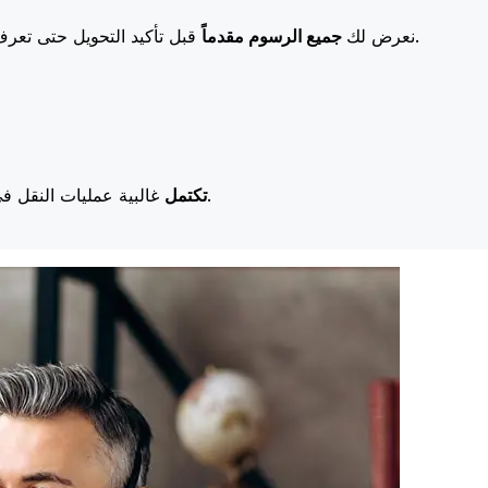
قبل تأكيد التحويل حتى تعرف بالضبط ما ستدفعه. تعني رسومنا المنخفضة المزيد من التوفير لك.
نعرض لك
جميع الرسوم مقدماً
غالبية عمليات النقل في اليوم نفسه. نحن ندرك أن التوقيت مهم عندما يتعلق الأمر بأموالك.
تكتمل