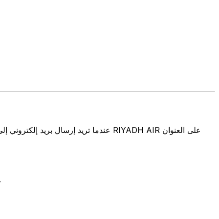
تتألف رموز سويفت/رموز سويفت/رمز معرّف العميل الدولي (IFT/BIC