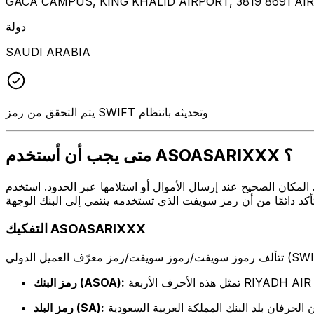
GACA CAMPUS, KING KHALID AIRPORT, 3819 8691 AIR
دولة
SAUDI ARABIA
يتم التحقق من رمز SWIFT وتحديثه بانتظام
متى يجب أن أستخدم ASOASARIXXX ؟
 أو استلامها عبر الحدود. استخدم ASOASARIXXX عندما تريد إرسال بريد إلكتروني إلى RIYADH AIR على العنوان
التفكيك ASOASARIXXX
تمثل هذه الأحرف الأربعة RIYADH AIR
رمز البنك (ASOA):
رمز البلد (SA):