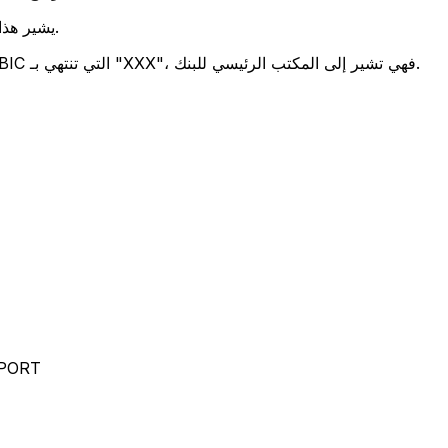
يشير هذان الرمزان إلى موقع المكتب الرئيسي للبنك.
تحدد هذه الأرقام الثلاثة فرعًا معينًا. رموز BIC التي تنتهي بـ "XXX"، فهي تشير إلى المكتب الرئيسي للبنك.
RPORT