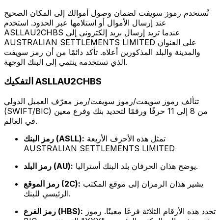
تُستخدم رموز سويفت لضمان وصول أموالك إلى المكان الصحيح
عند إرسال الأموال أو استلامها عبر الحدود. استخدم
ASLLAU2CHBS عندما تريد إرسال بريد إلكتروني إلى
AUSTRALIAN SETTLEMENTS LIMITED على العنوان
والمدينة والبلد المذكورين أعلاه. تأكد دائمًا من أن رمز سويفت
الذي تستخدمه ينتمي إلى البنك الوجهة.
التفكيك ASLLAU2CHBS
تتألف رموز سويفت/رموز سويفت/رمز معرّف العميل الدولي
(SWIFT/BIC) من 8 إلى 11 حرفًا ورقمًا لتحديد بنك وفرع معين
في العالم.
تمثل هذه الأحرف الأربعة
رمز البنك (ASLL):
AUSTRALIAN SETTLEMENTS LIMITED
يوضح هذان الحرفان بلد البنك أستراليا.
رمز البلد (AU):
يشير هذان الرمزان إلى موقع المكتب
رمز الموقع (2C):
الرئيسي للبنك.
تحدد هذه الأرقام الثلاثة فرعًا معينًا. رموز
رمز الفرع (HBS):