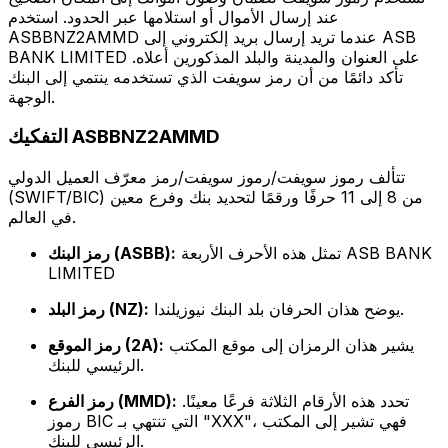
عند إرسال الأموال أو استلامها عبر الحدود. استخدم
ASBBNZ2AMMD عندما تريد إرسال بريد إلكتروني إلى ASB
BANK LIMITED على العنوان والمدينة والبلد المذكورين أعلاه.
تأكد دائمًا من أن رمز سويفت الذي تستخدمه ينتمي إلى البنك
الوجهة.
التفكيك ASBBNZ2AMMD
تتألف رموز سويفت/رموز سويفت/رمز معرّف العميل الدولي
(SWIFT/BIC) من 8 إلى 11 حرفًا ورقمًا لتحديد بنك وفرع معين
في العالم.
تمثل هذه الأحرف الأربعة ASB BANK
رمز البنك (ASBB):
LIMITED
يوضح هذان الحرفان بلد البنك نيوزيلندا.
رمز البلد (NZ):
يشير هذان الرمزان إلى موقع المكتب
رمز الموقع (2A):
الرئيسي للبنك.
تحدد هذه الأرقام الثلاثة فرعًا معينًا.
رمز الفرع (MMD):
رموز BIC التي تنتهي بـ "XXX"، فهي تشير إلى المكتب
الرئيسي للبنك.