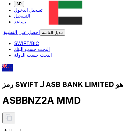
AR
تسجيل الدخول
التسجيل
يساعد
احصل على التطبيق
تبديل القائمة
SWIFT/BIC
البحث حسب البنك
البحث حسب الدولة
رمز SWIFT لـ ASB BANK LIMITED هو
ASBBNZ2A MMD
اسم البنك