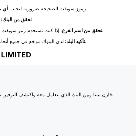
رموز سويفت الصحيحة ضرورية لتجنب أي مشا
تحقق مرة أخرى من تطابق اسم البنك مع اسم البنك المستلم.
تحقق من البنك:
إذا كنت تستخدم رمز سويفت خاص بفرع معين، فتأكد من أن هذا الفرع يطابق فرع المستلم.
تحقق من اسم الفرع:
لدى البنوك مواقع في جميع أنحاء العالم. تحقق من أن رمز سويفت يتوافق مع بلد البنك الوجهة.
تأكيد البلد:
اختر Xe عند إرسال ال
أسعارنا على البنوك الكبرى، مما يزيد من قيمة تحويلك.
قارن بيننا وبين البنك الذي تتعامل معه واكتشف التوفير. غا