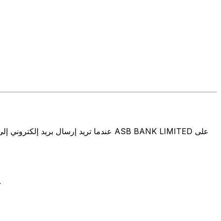
تتألف رموز سويفت/رموز سويفت/رمز معرّف العميل الدولي (IFT/BIC