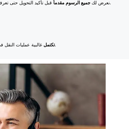
قبل تأكيد التحويل حتى تعرف بالضبط ما ستدفعه. تعني رسومنا المنخفضة المزيد من التوفير لك.
نعرض لك
جميع الرسوم مقدماً
غالبية عمليات النقل في اليوم نفسه. نحن ندرك أن التوقيت مهم عندما يتعلق الأمر بأموالك.
تكتمل