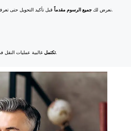
قبل تأكيد التحويل حتى تعرف بالضبط ما ستدفعه. تعني رسومنا المنخفضة المزيد من التوفير لك.
نعرض لك
جميع الرسوم مقدماً
غالبية عمليات النقل في اليوم نفسه. نحن ندرك أن التوقيت مهم عندما يتعلق الأمر بأموالك.
تكتمل