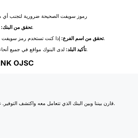
رموز سويفت الصحيحة ضرورية لتجنب أي مشا
تحقق مرة أخرى من تطابق اسم البنك مع اسم البنك المستلم.
تحقق من البنك:
إذا كنت تستخدم رمز سويفت خاص بفرع معين، فتأكد من أن هذا الفرع يطابق فرع المستلم.
تحقق من اسم الفرع:
لدى البنوك مواقع في جميع أنحاء العالم. تحقق من أن رمز سويفت يتوافق مع بلد البنك الوجهة.
تأكيد البلد:
اختر Xe عند إرسال الأ
أسعارنا على البنوك الكبرى، مما يزيد من قيمة تحويلك.
قارن بيننا وبين البنك الذي تتعامل معه واكتشف التوفير. غا