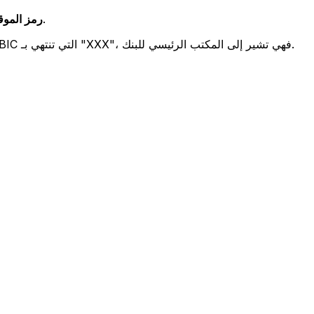
يشير هذان الرمزان إلى موقع المكتب الرئيسي للبنك.
رمز الموقع (
تحدد هذه الأرقام الثلاثة فرعًا معينًا. رموز BIC التي تنتهي بـ "XXX"، فهي تشير إلى المكتب الرئيسي للبنك.