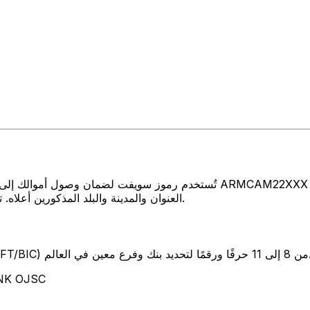
تُستخدم رموز سويفت لضمان وصول أموالك إلى المكان الصحيح عند إرسال الأموا
العنوان والمدينة والبلد المذكورين أعلاه. تأكد دائمًا من أن رمز سويفت الذي تستخدمه ينتمي إلى البنك الوجهة.
SW) من 8 إلى 11 حرفًا ورقمًا لتحديد بنك وفرع معين في العالم.
تمثل هذه الأحرف 