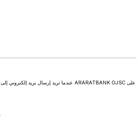
تتألف رموز سويفت/رموز سويفت/رمز معرّف العميل الدولي (IFT/BIC