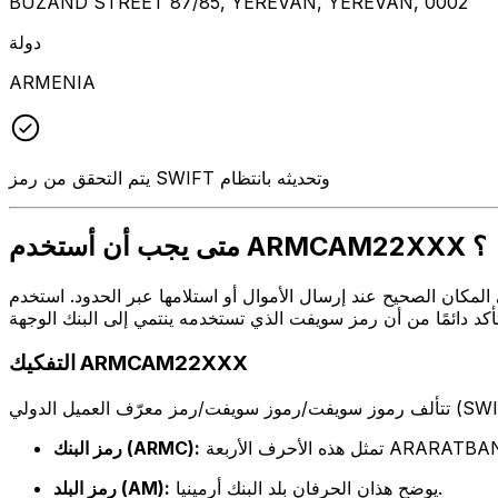
BUZAND STREET 87/85, YEREVAN, YEREVAN, 0002
دولة
ARMENIA
يتم التحقق من رمز SWIFT وتحديثه بانتظام
متى يجب أن أستخدم ARMCAM22XXX ؟
ل أو استلامها عبر الحدود. استخدم ARMCAM22XXX عندما تريد إرسال بريد إلكتروني إلى ARARATBANK OJSC على
التفكيك ARMCAM22XXX
الأربعة ARARATBANK OJSC
رمز البنك (ARMC):
يوضح هذان الحرفان بلد البنك أرمينيا.
رمز البلد (AM):