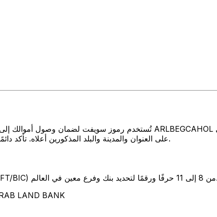
تُستخدم رموز سويفت لضمان وصول أموالك إلى المكان الصحيح عند إرسال الأموا
BANK على العنوان والمدينة والبلد المذكورين أعلاه. تأكد دائمًا من أن رمز سويفت الذي تستخدمه ينتمي إلى البنك الوجهة.
SW) من 8 إلى 11 حرفًا ورقمًا لتحديد بنك وفرع معين في العالم.
تمثل هذه الأحرف الأربعة NK