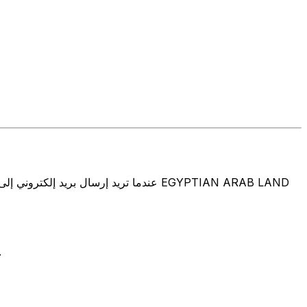
تتألف رموز سويفت/رموز سويفت/رمز معرّف العميل الدولي (IFT/BIC