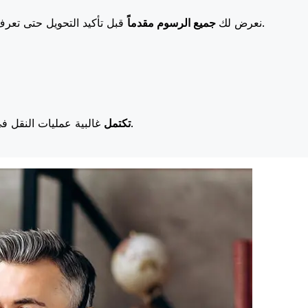
قبل تأكيد التحويل حتى تعرف بالضبط ما ستدفعه. تعني رسومنا المنخفضة المزيد من التوفير لك.
نعرض لك
جميع الرسوم مقدماً
غالبية عمليات النقل في اليوم نفسه. نحن ندرك أن التوقيت مهم عندما يتعلق الأمر بأموالك.
تكتمل