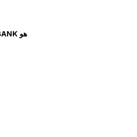
رمز SWIFT لـ EGYPTIAN ARAB LAND BANK هو