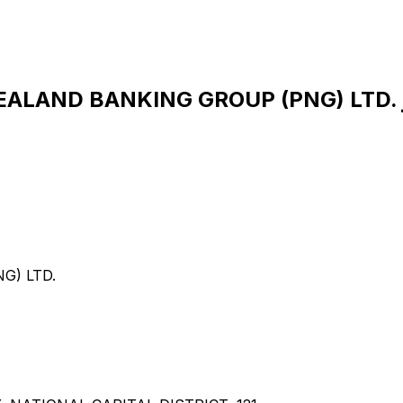
هو
G) LTD.