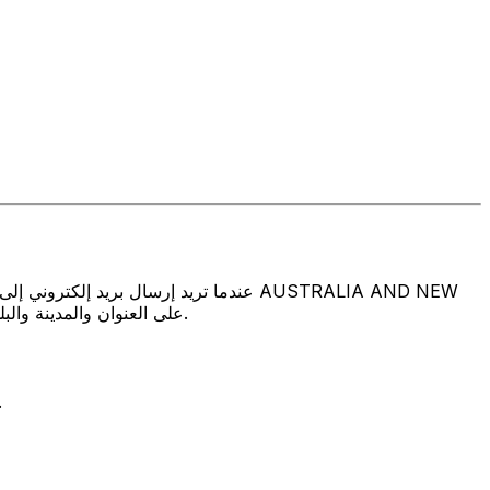
ZEALAND BANKING GROUP (PNG) LTD. على العنوان والمدينة والبلد المذكورين أعلاه. تأكد دائمًا من أن رمز سويفت الذي تستخدمه ينتمي إلى البنك الوجهة.
تتألف رموز سويفت/رموز سويفت/رمز معرّف العميل الدولي (IFT/BIC