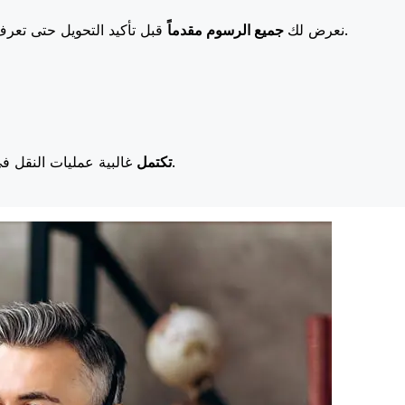
قبل تأكيد التحويل حتى تعرف بالضبط ما ستدفعه. تعني رسومنا المنخفضة المزيد من التوفير لك.
نعرض لك
جميع الرسوم مقدماً
غالبية عمليات النقل في اليوم نفسه. نحن ندرك أن التوقيت مهم عندما يتعلق الأمر بأموالك.
تكتمل