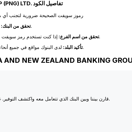
AUSTRALIA AND NEW ZEALAND BANKING GROUP (PNG) LTD. تفاصيل الكود
رموز سويفت الصحيحة ضرورية لتجنب أي مشا
تحقق مرة أخرى من تطابق اسم البنك مع اسم البنك المستلم.
تحقق من البنك:
إذا كنت تستخدم رمز سويفت خاص بفرع معين، فتأكد من أن هذا الفرع يطابق فرع المستلم.
تحقق من اسم الفرع:
لدى البنوك مواقع في جميع أنحاء العالم. تحقق من أن رمز سويفت يتوافق مع بلد البنك الوجهة.
تأكيد البلد:
 الأموال إلى  NEW ZEALAND BANKING GROUP (PNG) LTD
أسعارنا على البنوك الكبرى، مما يزيد من قيمة تحويلك.
قارن بيننا وبين البنك الذي تتعامل معه واكتشف التوفير. غا