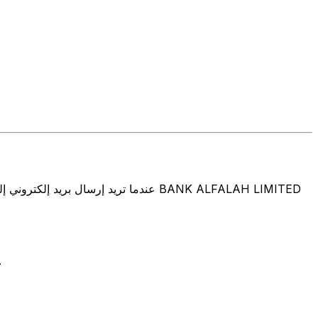
تتألف رموز سويفت/رموز سويفت/رمز معرّف العميل الدولي (IFT/BIC