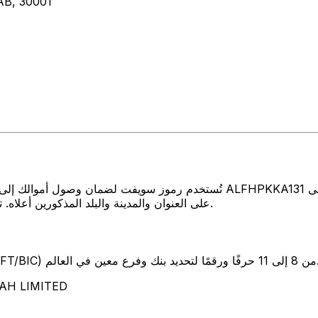
B, 30001
تُستخدم رموز سويفت لضمان وصول أموالك إلى المكان الصحيح عند إرسال الأموال
على العنوان والمدينة والبلد المذكورين أعلاه. تأكد دائمًا من أن رمز سويفت الذي تستخدمه ينتمي إلى البنك الوجهة.
SW) من 8 إلى 11 حرفًا ورقمًا لتحديد بنك وفرع معين في العالم.
تمثل هذه الأحرف الأرب