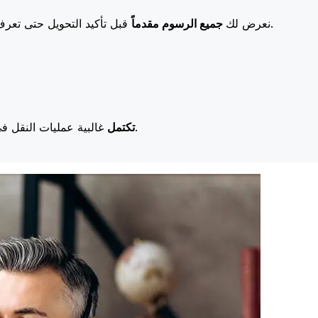
قبل تأكيد التحويل حتى تعرف بالضبط ما ستدفعه. تعني رسومنا المنخفضة المزيد من التوفير لك.
نعرض لك
جميع الرسوم مقدماً
غالبية عمليات النقل في اليوم نفسه. نحن ندرك أن التوقيت مهم عندما يتعلق الأمر بأموالك.
تكتمل