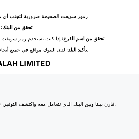
رموز سويفت الصحيحة ضرورية لتجنب أي مشا
تحقق مرة أخرى من تطابق اسم البنك مع اسم البنك المستلم.
تحقق من البنك:
إذا كنت تستخدم رمز سويفت خاص بفرع معين، فتأكد من أن هذا الفرع يطابق فرع المستلم.
تحقق من اسم الفرع:
لدى البنوك مواقع في جميع أنحاء العالم. تحقق من أن رمز سويفت يتوافق مع بلد البنك الوجهة.
تأكيد البلد:
اختر Xe عند إرسال الأموال إل
أسعارنا على البنوك الكبرى، مما يزيد من قيمة تحويلك.
قارن بيننا وبين البنك الذي تتعامل معه واكتشف التوفير. غا