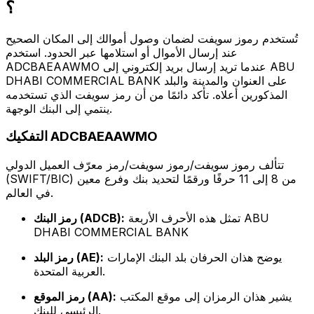
؟
تُستخدم رموز سويفت لضمان وصول أموالك إلى المكان الصحيح
عند إرسال الأموال أو استلامها عبر الحدود. استخدم
ADCBAEAAWMO عندما تريد إرسال بريد إلكتروني إلى ABU
DHABI COMMERCIAL BANK على العنوان والمدينة والبلد
المذكورين أعلاه. تأكد دائمًا من أن رمز سويفت الذي تستخدمه
ينتمي إلى البنك الوجهة.
التفكيك ADCBAEAAWMO
تتألف رموز سويفت/رموز سويفت/رمز معرّف العميل الدولي
(SWIFT/BIC) من 8 إلى 11 حرفًا ورقمًا لتحديد بنك وفرع معين
في العالم.
تمثل هذه الأحرف الأربعة ABU
رمز البنك (ADCB):
DHABI COMMERCIAL BANK
يوضح هذان الحرفان بلد البنك الإمارات
رمز البلد (AE):
العربية المتحدة.
يشير هذان الرمزان إلى موقع المكتب
رمز الموقع (AA):
الرئيسي للبنك.