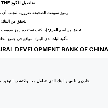
AGRICULTURAL DEVELOPMENT BANK OF CHINA, THE تفاصيل الكود
رموز سويفت الصحيحة ضرورية لتجنب أي مشا
تحقق مرة أخرى من تطابق اسم البنك مع اسم البنك المستلم.
تحقق من البنك:
إذا كنت تستخدم رمز سويفت خاص بفرع معين، فتأكد من أن هذا الفرع يطابق فرع المستلم.
تحقق من اسم الفرع:
لدى البنوك مواقع في جميع أنحاء العالم. تحقق من أن رمز سويفت يتوافق مع بلد البنك الوجهة.
تأكيد البلد:
عند إرسال الأموال إلى VELOPMENT BANK OF CHINA, THE
أسعارنا على البنوك الكبرى، مما يزيد من قيمة تحويلك.
قارن بيننا وبين البنك الذي تتعامل معه واكتشف التوفير. غا