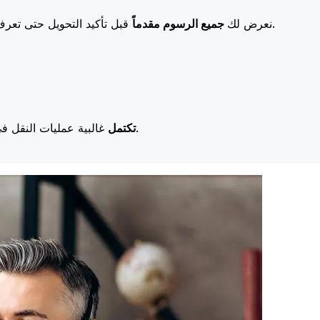
قبل تأكيد التحويل حتى تعرف بالضبط ما ستدفعه. تعني رسومنا المنخفضة المزيد من التوفير لك.
نعرض لك
جميع الرسوم مقدماً
غالبية عمليات النقل في اليوم نفسه. نحن ندرك أن التوقيت مهم عندما يتعلق الأمر بأموالك.
تكتمل