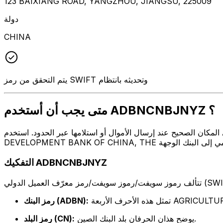
123 BAIXIANG ROAD, YANGZHOU, JIANGSU, 225009
دولة
CHINA
يتم التحقق من رمز SWIFT وتحديثه بانتظام
متى يجب أن أستخدم ADBNCNBJNYZ ؟
موال أو استلامها عبر الحدود. استخدم ADBNCNBJNYZ عندما تريد إرسال بريد إلكتروني إلى AGRICULTURAL
التفكيك ADBNCNBJNYZ
AGRICULTURAL DE
رمز البنك (ADBN):
يوضح هذان الحرفان بلد البنك الصين.
رمز البلد (CN):