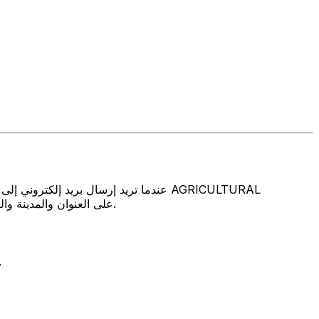
DEVELOPMENT BANK OF CHINA, THE على العنوان والمدينة والبلد المذكورين أعلاه. تأكد دائمًا من أن رمز سويفت الذي تستخدمه ينتمي إلى البنك الوجهة.
تتألف رموز سويفت/رموز سويفت/رمز معرّف العميل الدولي (IFT/BIC