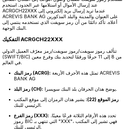
عند إرسال الأموال أو استلامها عبر الحدود. استخدم
ACRGCH22XXX عندما تريد إرسال بريد إلكتروني إلى
ACREVIS BANK AG على العنوان والمدينة والبلد المذكورين
أعلاه. تأكد دائمًا من أن رمز سويفت الذي تستخدمه ينتمي إلى
البنك الوجهة.
التفكيك ACRGCH22XXX
تتألف رموز سويفت/رموز سويفت/رمز معرّف العميل الدولي
(SWIFT/BIC) من 8 إلى 11 حرفًا ورقمًا لتحديد بنك وفرع معين
في العالم.
تمثل هذه الأحرف الأربعة ACREVIS
رمز البنك (ACRG):
BANK AG
يوضح هذان الحرفان بلد البنك سويسرا.
رمز البلد (CH):
رمز الموقع (22):
يشير هذان الرمزان إلى موقع المكتب
الرئيسي للبنك.
تحدد هذه الأرقام الثلاثة فرعًا معينًا.
رمز الفرع (XXX):
رموز BIC التي تنتهي بـ "XXX"، فهي تشير إلى المكتب
الرئيسي للبنك.