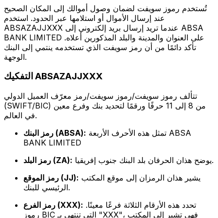
تُستخدم رموز سويفت لضمان وصول أموالك إلى المكان الصحيح
عند إرسال الأموال أو استلامها عبر الحدود. استخدم
ABSAZAJJXXX عندما تريد إرسال بريد إلكتروني إلى ABSA
BANK LIMITED على العنوان والمدينة والبلد المذكورين أعلاه.
تأكد دائمًا من أن رمز سويفت الذي تستخدمه ينتمي إلى البنك
الوجهة.
التفكيك ABSAZAJJXXX
تتألف رموز سويفت/رموز سويفت/رمز معرّف العميل الدولي
(SWIFT/BIC) من 8 إلى 11 حرفًا ورقمًا لتحديد بنك وفرع معين
في العالم.
تمثل هذه الأحرف الأربعة ABSA
رمز البنك (ABSA):
BANK LIMITED
يوضح هذان الحرفان بلد البنك جنوب إفريقيا.
رمز البلد (ZA):
يشير هذان الرمزان إلى موقع المكتب
رمز الموقع (JJ):
الرئيسي للبنك.
تحدد هذه الأرقام الثلاثة فرعًا معينًا.
رمز الفرع (XXX):
رموز BIC التي تنتهي بـ "XXX"، فهي تشير إلى المكتب