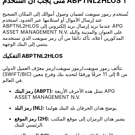
متى يجب أن أستخدم ABPTNL2HLOS ؟
تُستخدم رموز سويفت لضمان وصول أموالك إلى المكان الصحيح
عند إرسال الأموال أو استلامها عبر الحدود. استخدم
ABPTNL2HLOS عندما تريد إرسال بريد إلكتروني إلى APG
ASSET MANAGEMENT N.V. على العنوان والمدينة والبلد
المذكورين أعلاه. تأكد دائمًا من أن رمز سويفت الذي تستخدمه
ينتمي إلى البنك الوجهة.
التفكيك ABPTNL2HLOS
تتألف رموز سويفت/رموز سويفت/رمز معرّف العميل الدولي
(SWIFT/BIC) من 8 إلى 11 حرفًا ورقمًا لتحديد بنك وفرع معين
في العالم.
تمثل هذه الأحرف الأربعة APG
رمز البنك (ABPT):
ASSET MANAGEMENT N.V.
يوضح هذان الحرفان بلد البنك هولندا.
رمز البلد (NL):
يشير هذان الرمزان إلى موقع المكتب
رمز الموقع (2H):
الرئيسي للبنك.