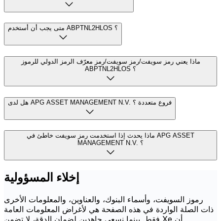
متى يجب أن أستخدم ABPTNL2HLOS ؟
ماذا يعني رمز سويفت/رمز سويفت/رمز معرّف الرمز الدولي للرموز
ABPTNL2HLOS ؟
هل لدى APG ASSET MANAGEMENT N.V. فروع متعددة ؟
ماذا يحدث إذا استخدمت رمز سويفت خاطئ في APG ASSET
MANAGEMENT N.V. ؟
إخلاء المسؤولية
رموز السويفت، وأسماء البنوك، والعناوين، والمعلومات الأخرى
ذات الصلة الواردة في هذه الصفحة هي لأغراض المعلومات العامة
فقط. بينما نسعى جاهدين لضمان الدقة، لا تضمن Xe أن