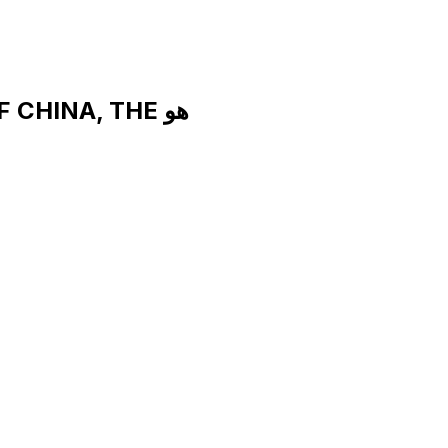
رمز SWIFT لـ AGRICULTURAL BANK OF CHINA, THE هو