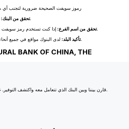
رموز سويفت الصحيحة ضرورية لتجنب أي مشا
تحقق مرة أخرى من تطابق اسم البنك مع اسم البنك المستلم.
تحقق من البنك:
إذا كنت تستخدم رمز سويفت خاص بفرع معين، فتأكد من أن هذا الفرع يطابق فرع المستلم.
تحقق من اسم الفرع:
لدى البنوك مواقع في جميع أنحاء العالم. تحقق من أن رمز سويفت يتوافق مع بلد البنك الوجهة.
تأكيد البلد:
اختر Xe عند إرسال الأموال إلى OF CHINA, THE
أسعارنا على البنوك الكبرى، مما يزيد من قيمة تحويلك.
قارن بيننا وبين البنك الذي تتعامل معه واكتشف التوفير. غا