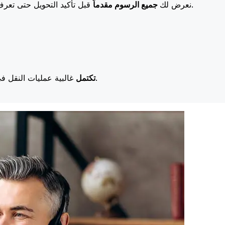
قبل تأكيد التحويل حتى تعرف بالضبط ما ستدفعه. تعني رسومنا المنخفضة المزيد من التوفير لك.
نعرض لك
جميع الرسوم مقدماً
غالبية عمليات النقل في اليوم نفسه. نحن ندرك أن التوقيت مهم عندما يتعلق الأمر بأموالك.
تكتمل