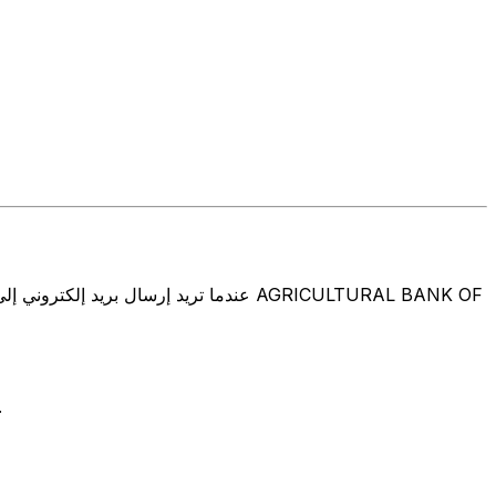
تتألف رموز سويفت/رموز سويفت/رمز معرّف العميل الدولي (IFT/BIC