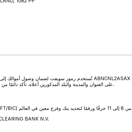
AND, 1082 PP
تُستخدم رموز سويفت لضمان وصول أموالك إلى المكان الصحيح عند إرسال الأمو
BANK N.V. على العنوان والمدينة والبلد المذكورين أعلاه. تأكد دائمًا من أن رمز سويفت الذي تستخدمه ينتمي إلى البنك الوجهة.
SW) من 8 إلى 11 حرفًا ورقمًا لتحديد بنك وفرع معين في العالم.
تمثل هذه الأحرف الأربعة BANK N.V