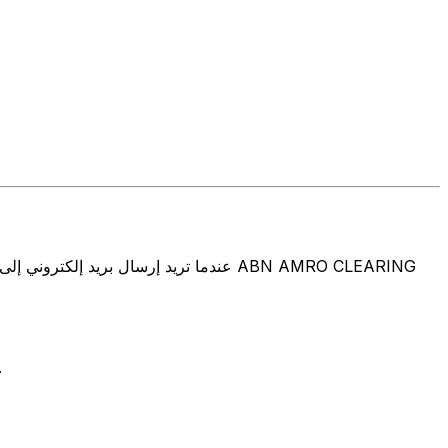
تتألف رموز سويفت/رموز سويفت/رمز معرّف العميل الدولي (IFT/BIC