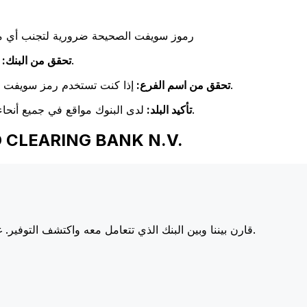
رموز سويفت الصحيحة ضرورية لتجنب أي مشا
تحقق مرة أخرى من تطابق اسم البنك مع اسم البنك المستلم.
تحقق من البنك:
إذا كنت تستخدم رمز سويفت خاص بفرع معين، فتأكد من أن هذا الفرع يطابق فرع المستلم.
تحقق من اسم الفرع:
لدى البنوك مواقع في جميع أنحاء العالم. تحقق من أن رمز سويفت يتوافق مع بلد البنك الوجهة.
تأكيد البلد:
اختر Xe عند إرسال الأموال إلى BANK N.V
أسعارنا على البنوك الكبرى، مما يزيد من قيمة تحويلك.
قارن بيننا وبين البنك الذي تتعامل معه واكتشف التوفير. غا