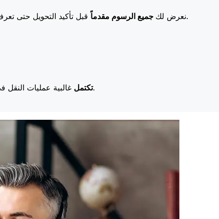
قبل تأكيد التحويل حتى تعرف بالضبط ما ستدفعه. تعني رسومنا المنخفضة المزيد من التوفير لك.
نعرض لك
جميع الرسوم مقدماً
غالبية عمليات النقل في اليوم نفسه. نحن ندرك أن التوقيت مهم عندما يتعلق الأمر بأموالك.
تكتمل