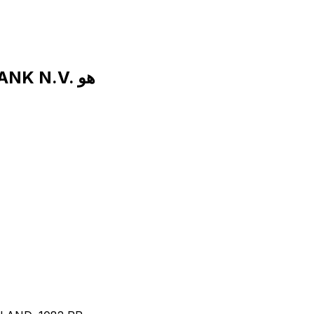
رمز SWIFT لـ ABN AMRO CLEARING BANK N.V. هو