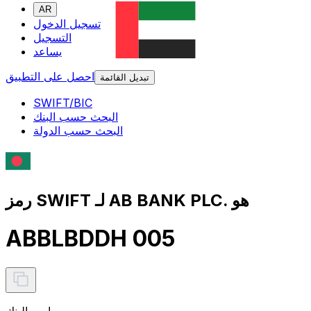
AR
تسجيل الدخول
التسجيل
يساعد
احصل على التطبيق
تبديل القائمة
SWIFT/BIC
البحث حسب البنك
البحث حسب الدولة
رمز SWIFT لـ AB BANK PLC. هو
ABBLBDDH 005
اسم البنك