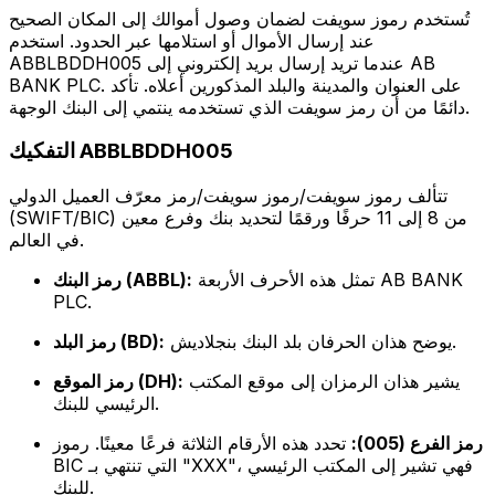
تُستخدم رموز سويفت لضمان وصول أموالك إلى المكان الصحيح
عند إرسال الأموال أو استلامها عبر الحدود. استخدم
ABBLBDDH005 عندما تريد إرسال بريد إلكتروني إلى AB
BANK PLC. على العنوان والمدينة والبلد المذكورين أعلاه. تأكد
دائمًا من أن رمز سويفت الذي تستخدمه ينتمي إلى البنك الوجهة.
التفكيك ABBLBDDH005
تتألف رموز سويفت/رموز سويفت/رمز معرّف العميل الدولي
(SWIFT/BIC) من 8 إلى 11 حرفًا ورقمًا لتحديد بنك وفرع معين
في العالم.
تمثل هذه الأحرف الأربعة AB BANK
رمز البنك (ABBL):
PLC.
يوضح هذان الحرفان بلد البنك بنجلاديش.
رمز البلد (BD):
يشير هذان الرمزان إلى موقع المكتب
رمز الموقع (DH):
الرئيسي للبنك.
رمز الفرع (005):
تحدد هذه الأرقام الثلاثة فرعًا معينًا. رموز
BIC التي تنتهي بـ "XXX"، فهي تشير إلى المكتب الرئيسي
للبنك.