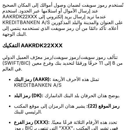
تُستخدم رموز سويفت لضمان وصول أموالك إلى المكان الصحيح
عند إرسال الأموال أو استلامها عبر الحدود. استخدم
AAKRDK22XXX عندما تريد إرسال بريد إلكتروني إلى
KREDITBANKEN A/S على العنوان والمدينة والبلد المذكورين
أعلاه. تأكد دائمًا من أن رمز سويفت الذي تستخدمه ينتمي إلى
البنك الوجهة.
التفكيك AAKRDK22XXX
تتألف رموز سويفت/رموز سويفت/رمز معرّف العميل الدولي
(SWIFT/BIC) من 8 إلى 11 حرفًا ورقمًا لتحديد بنك وفرع معين
في العالم.
تمثل هذه الأحرف الأربعة
رمز البنك (AAKR):
KREDITBANKEN A/S
يوضح هذان الحرفان بلد البنك الدانمارك.
رمز البلد (DK):
رمز الموقع (22):
يشير هذان الرمزان إلى موقع المكتب
الرئيسي للبنك.
تحدد هذه الأرقام الثلاثة فرعًا معينًا.
رمز الفرع (XXX):
رموز BIC التي تنتهي بـ "XXX"، فهي تشير إلى المكتب