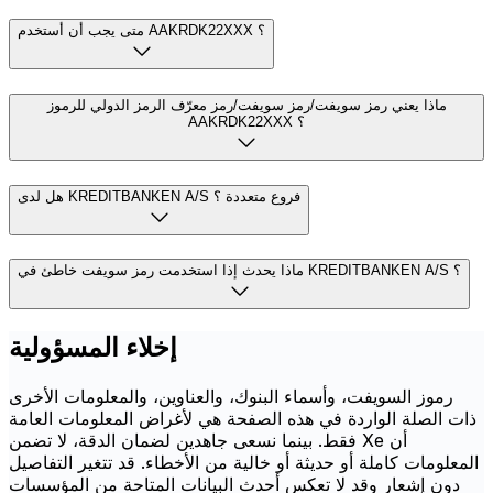
متى يجب أن أستخدم AAKRDK22XXX ؟
ماذا يعني رمز سويفت/رمز سويفت/رمز معرّف الرمز الدولي للرموز
AAKRDK22XXX ؟
هل لدى KREDITBANKEN A/S فروع متعددة ؟
ماذا يحدث إذا استخدمت رمز سويفت خاطئ في KREDITBANKEN A/S ؟
إخلاء المسؤولية
رموز السويفت، وأسماء البنوك، والعناوين، والمعلومات الأخرى
ذات الصلة الواردة في هذه الصفحة هي لأغراض المعلومات العامة
فقط. بينما نسعى جاهدين لضمان الدقة، لا تضمن Xe أن
المعلومات كاملة أو حديثة أو خالية من الأخطاء. قد تتغير التفاصيل
دون إشعار وقد لا تعكس أحدث البيانات المتاحة من المؤسسات