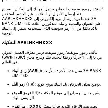
تُستخدم رموز سويفت لضمان وصول أموالك إلى المكان الصحيح
عند إرسال الأموال أو استلامها عبر الحدود. استخدم
AABLHKHHXXX عندما تريد إرسال بريد إلكتروني إلى ZA
BANK LIMITED على العنوان والمدينة والبلد المذكورين أعلاه.
تأكد دائمًا من أن رمز سويفت الذي تستخدمه ينتمي إلى البنك
الوجهة.
التفكيك AABLHKHHXXX
تتألف رموز سويفت/رموز سويفت/رمز معرّف العميل الدولي
(SWIFT/BIC) من 8 إلى 11 حرفًا ورقمًا لتحديد بنك وفرع معين
في العالم.
تمثل هذه الأحرف الأربعة ZA BANK
رمز البنك (AABL):
LIMITED
يوضح هذان الحرفان بلد البنك هونج كونج.
رمز البلد (HK):
يشير هذان الرمزان إلى موقع المكتب
رمز الموقع (HH):
الرئيسي للبنك.
تحدد هذه الأرقام الثلاثة فرعًا معينًا.
رمز الفرع (XXX):