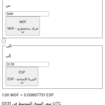
من
MGF
فرنك مدغشقري
-
MGF
إلى
إلى
ESP
البيزيتا الإسبانية
-
ESP
1.00
MGF
=
0.00
667731
ESP
سعر السوق المتوسط في 03:31 UTC