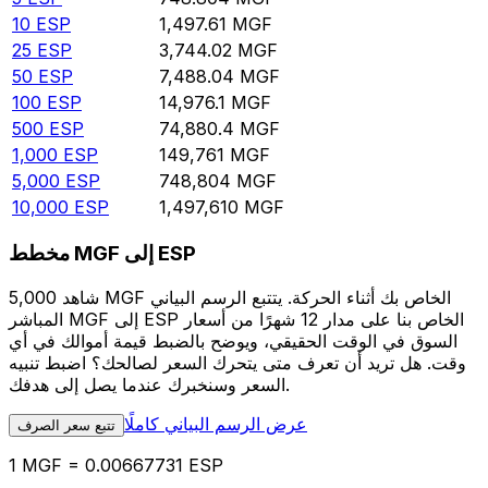
10
ESP
1,497.61
MGF
25
ESP
3,744.02
MGF
50
ESP
7,488.04
MGF
100
ESP
14,976.1
MGF
500
ESP
74,880.4
MGF
1,000
ESP
149,761
MGF
5,000
ESP
748,804
MGF
10,000
ESP
1,497,610
MGF
مخطط MGF إلى ESP
شاهد 5,000 MGF الخاص بك أثناء الحركة. يتتبع الرسم البياني
المباشر MGF إلى ESP الخاص بنا على مدار 12 شهرًا من أسعار
السوق في الوقت الحقيقي، ويوضح بالضبط قيمة أموالك في أي
وقت. هل تريد أن تعرف متى يتحرك السعر لصالحك؟ اضبط تنبيه
السعر وسنخبرك عندما يصل إلى هدفك.
عرض الرسم البياني كاملًا
تتبع سعر الصرف
1 MGF = 0.00667731 ESP